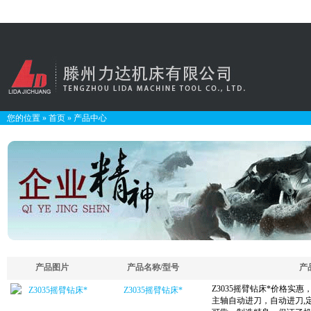
您的位置
»
首页
»
产品中心
产品图片
产品名称/型号
产
Z3035摇臂钻床*