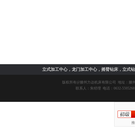
立式加工中心，龙门加工中心，摇臂钻床，立式钻
版权所有@
滕州力达机床有限公司
地址：滕州市
联系人：朱经理 电话：0632-5595268 
推