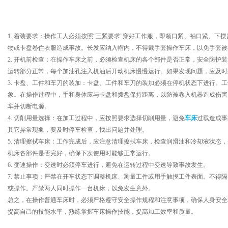
1. 着装要求：操作工人必须按照“三紧要求"穿好工作服，即领口紧、袖口紧、下
物或卡盘卷住衣服造成事故。长发应纳入帽内，不得戴手套操作车床，以免手套被
2. 开机前检查：在操作车床之前，必须检查机床的各个部件是否正常，安全防护
运转部分正常，每个加油孔注入机油后开动机床慢慢运行。如果发现问题，应及时
3. 卡盘、工件和车刀的装加：卡盘、工件和车刀的装加必须在停机状态下进行。
象。在操作过程中，手和身体应与卡盘和拨盘保持距离，以防被卷入机器造成伤害
车并切断电源。
4. 切削用量选择：在加工过程中，应按照要求选择切削用量，避免
车床
过载造成事
其它异常现象，要及时停车检查，找出问题并处理。
5. 清理擦拭车床：工作完成后，应注意清理擦拭车床，检查润滑油和冷却液状态
机床各部件是否完好，确保下次使用时能够正常运行。
6. 变速操作：变速时必须停车进行，避免在运转过程中变速导致事故发生。
7. 禁止事项：严禁在开车状态下调整机床、测量工件或用手触摸工件表面。不得
或操作。严禁两人同时操作一台机床，以免发生意外。
总之，在操作普通车床时，必须严格遵守安全操作规程和注意事项，确保人身安全
提高自己的技能水平，熟练掌握车床操作技能，提高加工效率和质量。