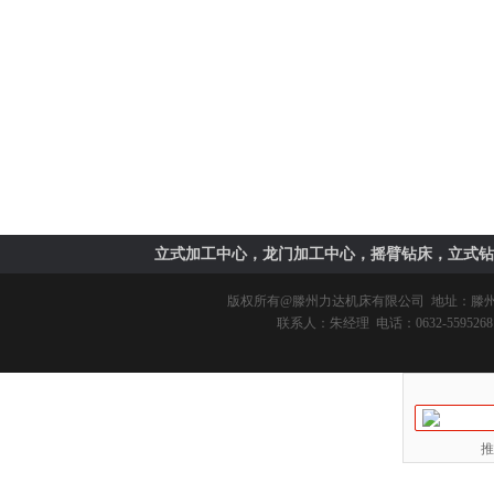
立式加工中心，龙门加工中心，摇臂钻床，立式钻
版权所有@
滕州力达机床有限公司
地址：滕州市
联系人：朱经理 电话：0632-5595268 
推