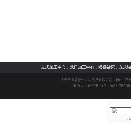
立式加工中心，龙门加工中心，摇臂钻床，立式钻
版权所有@
滕州力达机床有限公司
地址：滕州市
联系人：朱经理 电话：0632-5595268 
推