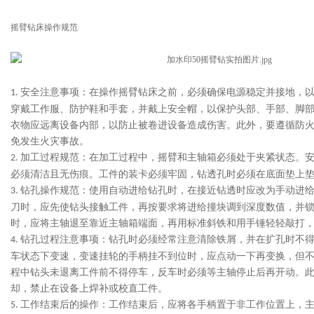
摇臂钻床操作规范
安全注意事项：在操作摇臂钻床之前，必须确保电源稳定并接地，
1.
穿戴工作服、防护鞋和手套，并戴上安全帽，以保护头部、手部、脚
衣物应远离设备内部，以防止被卷进设备造成伤害。此外，要遵循防
免发生火灾事故。
加工过程规范：在加工过程中，摇臂和主轴箱必须处于夹紧状态。
2.
必须清洁且无伤痕。工件的装卡必须牢固，钻透孔时必须在底面垫上
钻孔操作规范：使用自动进给钻孔时，在接近钻透时应改为手动进
3.
刀时，应先使钻头接触工件，再按要求将进给撞块调到深度数值，并
时，应将主轴退至靠近主轴箱端面，再用标准斜铁和用手锤轻轻敲打
钻孔过程注意事项：钻孔时必须经常注意清除铁屑，并在扩孔时不
4.
车状态下变速，变速挂轮的手柄挂不到位时，应点动一下再变换，但
程中钻头未退离工件前不得停车，反车时必须等主轴停止后再开动。
却，禁止在设备上焊补或校直工件。
工作结束后的操作：工作结束后，应将各手柄置于非工作位置上，
5.