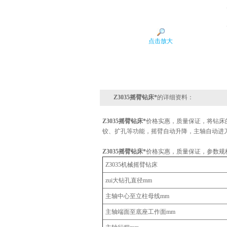
点击放大
Z3035摇臂钻床*
的详细资料：
Z3035摇臂钻床*
价格实惠，质量保证，将钻床
铰、扩孔等功能，摇臂自动升降，主轴自动进
Z3035摇臂钻床*
价格实惠，质量保证，参数规
Z3035机械摇臂钻床
zui大钻孔直径mm
主轴中心至立柱母线mm
主轴端面至底座工作面mm