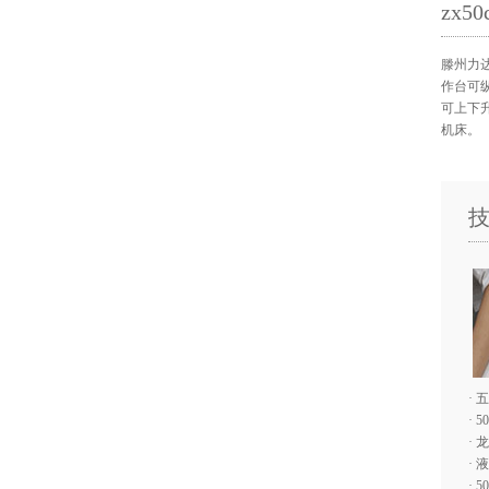
zx
滕州力达
作台可
可上下
机床。
·
五
·
5
·
龙
·
液
·
5