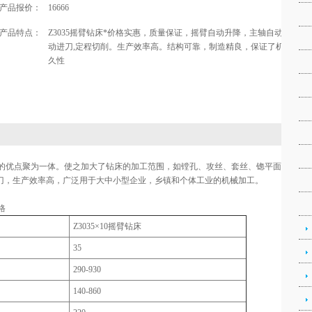
产品报价：
16666
产品特点：
Z3035摇臂钻床*价格实惠，质量保证，摇臂自动升降，主轴自动进刀，
动进刀,定程切削。生产效率高。结构可靠，制造精良，保证了机床精度
久性
的优点聚为一体。使之加大了钻床的加工范围，如镗孔、攻丝、套丝、锪平面、钻、
刀，生产效率高，广泛用于大中小型企业，乡镇和个体工业的机械加工。
格
Z3035×10摇臂钻床
35
290-930
140-860