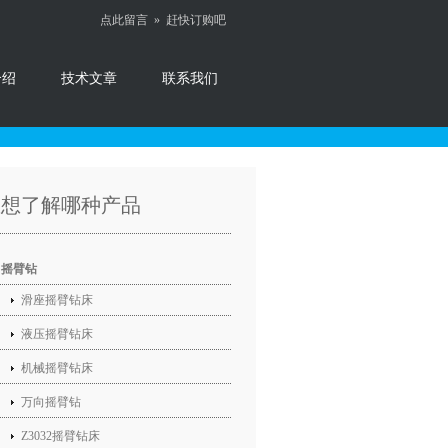
点此留言 »
赶快订购吧
介绍
技术文章
联系我们
您想了解哪种产品
摇臂钻
滑座摇臂钻床
液压摇臂钻床
机械摇臂钻床
万向摇臂钻
Z3032摇臂钻床