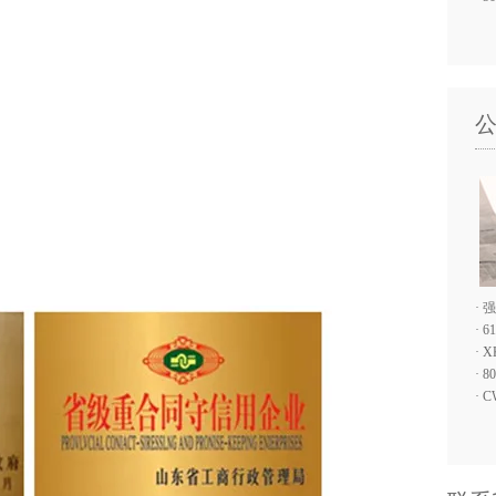
·
强
·
6
·
X
·
8
·
C