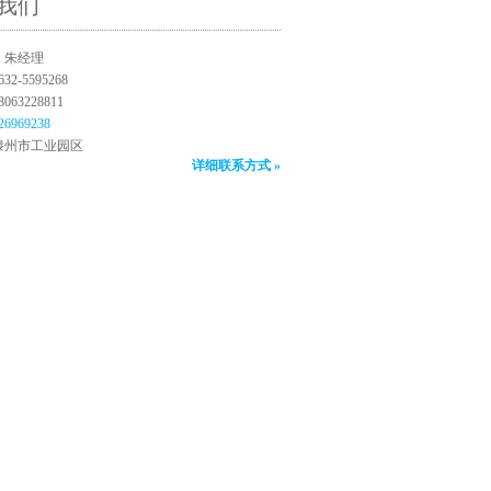
我们
：朱经理
2-5595268
63228811
26969238
滕州市工业园区
详细联系方式 »