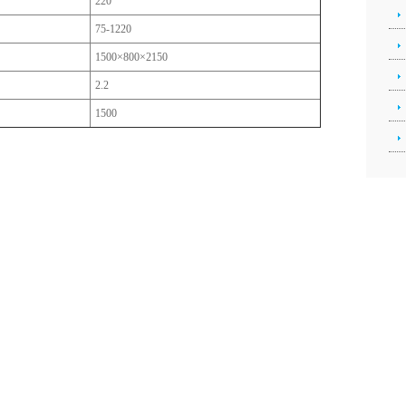
220
75-1220
1500×800×2150
2.2
1500