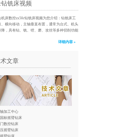
50c钻铣床视频
机床数控zx50c钻铣床视频为您介绍：钻铣床工
纵、横向移动，主轴垂直布置，通常为台式、机头
升降，具有钻、铣、镗、磨、攻丝等多种切削功能
详细内容 »
技术文章
轴加工中心
0国标摇臂钻床
门数控钻床
压摇臂钻床
0摇臂钻床