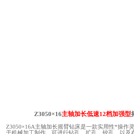
Z3050×16
主轴加长
低速
12档加强型
Z3050×16A主轴加长摇臂钻床是一款实用性*操
于机械加工制作。可进行钻孔、扩孔、铰孔、以及