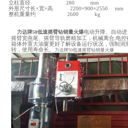
立柱直径 280 mm
外形尺寸长×宽×高 2200×900×2550 mm
整机重量约 2
6
00
kg
电动升降、自动进
力达牌50低速摇臂钻销量火爆
摇臂宽燕尾、摇臂导轨磨精加工，机械离合,电控行
箱体外置大油窗更好了解设备运行状况，强制润
转，使用寿命长。
力达牌50低速摇臂钻销量火爆