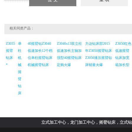
相关同类产品：
Z3035
单
40摇臂钻Z3040
Z3040x13双立柱
力达钻床部2015
Z3050红色
摇臂
柱
低速加长12个档
低速加长主轴加
年Z3050摇臂钻床
低速摇臂
钻床
机
位单柱摇臂钻床
强型40摇臂钻床
Z3050液压摇臂钻
钻床加宽
*
械
机械摇臂钻床
定购火爆
床销量火爆
箱加长型
摇
臂
钻
床
立式加工中心，龙门加工中心，摇臂钻床，立式钻