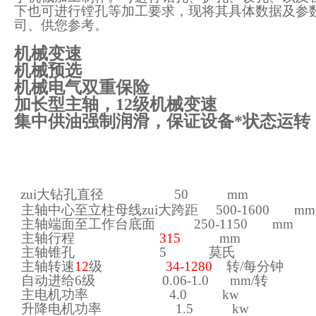
下也可进行镗孔等加工要求，现将其具体数据及参
司、供您参考。
机械变速
机械预选
机械电气双重保险
加长型主轴，12级机械变速
集中供油强制润滑，保证设备*状态运转
zui大钻孔直径 50 mm
主轴中心至立柱母线zui大跨距 500-1600 mm
主轴端面至工作台底面 250-1150 mm
主轴行程
315
mm
主轴锥孔 5 莫氏
主轴转速
12
级
34
-1280
转/每分钟
自动进给6级 0.
06
-1.0 mm/转
主电机功率 4.0 kw
升降电机功率 1.5 kw