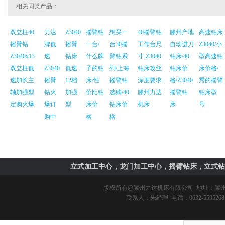
相关同类产品：
双立柱40
力达
Z3040
摇臂钻
想买一
40摇臂钻
滕州产地
高速钻床
摇臂钻
牌低
摇臂
一台/
台30摇
工作台尺
自动进刀
Z3040/小
Z3040x13
速
钻床
什么牌
臂钻系
寸-Z3040
钻床/40
型高速钻
双立柱低
Z3040
低速
子的钻
列/上海
钻床攻丝
钻床价
床价格/
速加长主
摇臂
12档
床/性
摇臂钻
深度要求-
格/Z3040
秀的摇臂
轴加强型
钻火
加强
价比钻
选购/40
滕州力达
摇臂钻
钻床型
定购火爆
爆订
型
床价
钻床价
机床
床
号
购中
格
格
立式加工中心，龙门加工中心，摇臂钻床，立式钻
版权所有@
滕州力达机床有限公司
地址：滕州市
联系人：朱经理 电话：0632-5595268 