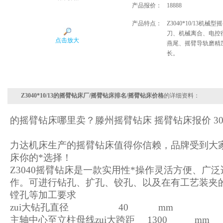
产品报价：
18888
产品特点：
Z3040*10/13机
刀、机械离合、电控
点击放大
燕尾、摇臂导轨磨精
长。
Z3040*10/13的摇臂钻床厂/摇臂钻床排名/摇臂钻床价格
的详细资料：
的摇臂钻床哪里卖？滕州摇臂钻床 摇臂钻床报价 30
力达机床生产的摇臂钻床值得你信赖，品牌受到大
床你的*选择！
Z3040摇臂钻床是一款实用性*操作灵活方便、广
作。可进行钻孔、扩孔、铰孔、以及在有工艺装夹
镗孔等加工要求
zui大钻孔直径 40 mm
主轴中心至立柱母线zui大跨距 1300 mm