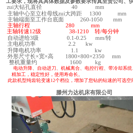
工要求，现将其具体数据及参数要求传真至贵公司、
zui大钻孔直径 40 mm
主轴中心至立柱母线zui大跨距 1300 mm
主轴端面至工作台底面
260-1050
mm
主轴行程 2
8
0 mm
主轴转速
12
级
38
-12
1
0 转/每分钟
自动进给3级 0.1-0.25 mm/转
主电机功率
2.2
kw
升降电机功率 1.1 kw
外形尺寸长×宽×高 1800×800×2350 mm
整机重量约 1
6
00 kg
电动升降、自动进刀、机械离合、电控行程、带冷却系统
精加工，稳定性好，使用寿命长。
此款机型纯齿轮变速
12个档位，增加了您钻的钻速的可选空间
滕州力达机床有限公司