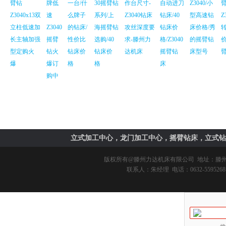
臂钻
牌低
一台/什
30摇臂钻
作台尺寸-
自动进刀
Z3040/小
Z3040x13双
速
么牌子
系列/上
Z3040钻床
钻床/40
型高速钻
Z
立柱低速加
Z3040
的钻床/
海摇臂钻
攻丝深度要
钻床价
床价格/秀
长主轴加强
摇臂
性价比
选购/40
求-滕州力
格/Z3040
的摇臂钻
价
型定购火
钻火
钻床价
钻床价
达机床
摇臂钻
床型号
爆
爆订
格
格
床
购中
立式加工中心，龙门加工中心，摇臂钻床，立式钻
版权所有@
滕州力达机床有限公司
地址：滕州市
联系人：朱经理 电话：0632-5595268 