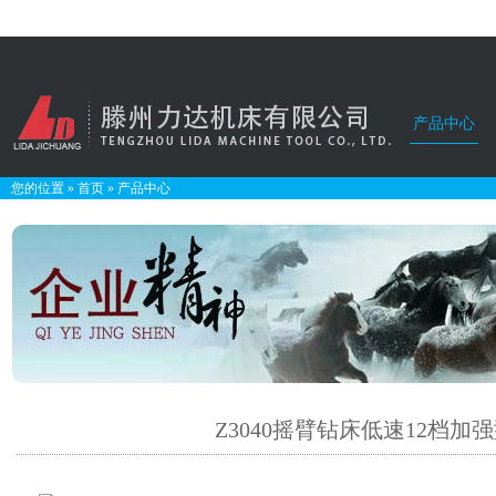
产品中心
您的位置
»
首页
»
产品中心
Z3040摇臂钻床低速12档加