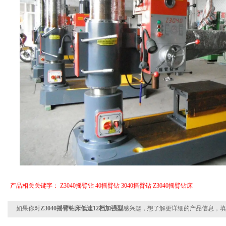
产品相关关键字：
Z3040摇臂钻
40摇臂钻
3040摇臂钻
Z3040摇臂钻床
如果你对
Z3040摇臂钻床低速12档加强型
感兴趣，想了解更详细的产品信息，填