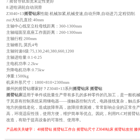
7.摇臂导轨加宽未定性更好
8.进给涡轮自动润滑
Z3040×13
摇臂钻床
性能:机械加紧,机械变速,自动升降,自动进刀,定程切削.
zui大钻孔直径:40mm
主轴中心线至立柱母线距离：360-1300mm
主轴端面至底座工作面距离：260-1300mm
主轴行程:200mm
主轴锥孔:莫氏4号
主轴转速6级:75,130,240,380,660,1200
主轴进给量:0.1-0.25
主电机功率:2.2kw
升降电机功率:0.75kw
净重:1500kg
机床外形尺寸：1800×810×2300mm
滕州的摇臂钻哪家好？Z3040×13系列
摇臂钻床
摇臂钻
摇臂钻床
适用于单件或批量生产带有多孔的多种零件的孔加工，是一般机
于其原有控制系统采用继电器——接触器控制方式，电路接线复杂，触点
地方的接线老化，造成故障率高，故障排查困难，常常影响企业的正常生产
高，环境适应性强，使用方便，维护简单等优点。因此，利用PLC对摇臂
改造，有助于提高设备的可靠性、使用率。
产品相关关键字：
40摇臂钻
摇臂钻工作台
摇臂钻尺寸
Z3040钻床
摇臂钻攻丝
滕