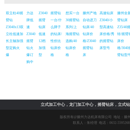
双立柱40摇
力达
Z3040
摇臂钻
想买一台
滕州产地
高速钻床
滕州全
臂钻
牌低
摇臂
一台/什
30摇臂钻
自动进刀
Z3040/小
臂钻床
Z3040x13双
速
钻床
么牌子
系列/上
钻床/40
型高速钻
Z35/40
立柱低速加
Z3040
低速
的钻床/
海摇臂钻
钻床价
床价格/秀
转/摇臂
长主轴加强
摇臂
12档
性价比
选购/40
格/Z3040
的摇臂钻
床价
型定购火
钻火
加强
钻床价
钻床价
摇臂钻
床型号
格/3040
爆
爆订
型
格
格
床
臂钻型
购中
立式加工中心，龙门加工中心，摇臂钻床，立式钻
版权所有@
滕州力达机床有限公司
地址：滕州市
联系人：朱经理 电话：0632-5595268 