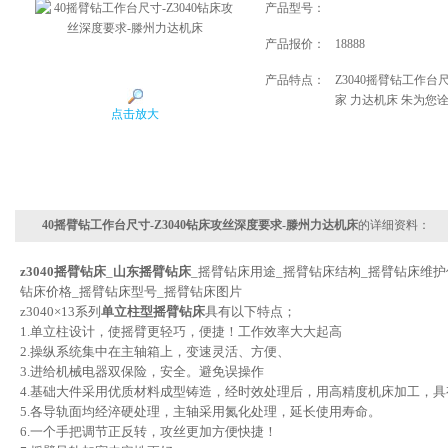
产品型号：
产品报价：
18888
产品特点：
Z3040摇臂钻工作
家 力达机床 朱为您诠
点击放大
40摇臂钻工作台尺寸-Z3040钻床攻丝深度要求-滕州力达机床
的详细资料：
z3040摇臂钻床
_
山东摇臂钻床
_摇臂钻床用途_摇臂钻床结构_摇臂钻床维护
钻床价格_摇臂钻床型号_摇臂钻床图片
z3040×13系列
单立柱型摇臂钻床
具有以下特点；
1.单立柱设计，使摇臂更轻巧，便捷！工作效率大大起高
2.操纵系统集中在主轴箱上，变速灵活、方便、
3.进给机械电器双保险，安全。避免误操作
4.基础大件采用优质材料成型铸造，经时效处理后，用高精度机床加工，具
5.各导轨面均经淬硬处理，主轴采用氮化处理，延长使用寿命。
6.一个手把调节正反转，攻丝更加方便快捷！