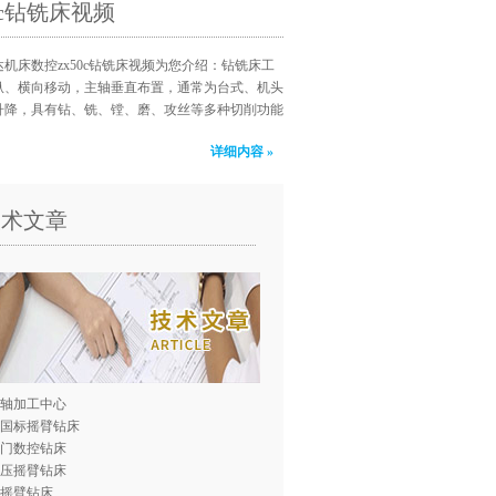
50c钻铣床视频
机床数控zx50c钻铣床视频为您介绍：钻铣床工
纵、横向移动，主轴垂直布置，通常为台式、机头
升降，具有钻、铣、镗、磨、攻丝等多种切削功能
详细内容 »
技术文章
轴加工中心
0国标摇臂钻床
门数控钻床
压摇臂钻床
0摇臂钻床