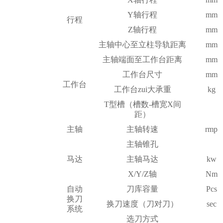
Y轴行程
mm
行程
Z轴行程
mm
主轴中心至立柱导轨距离
mm
主轴端面至工作台距离
mm
工作台尺寸
mm
工作台
工作台zui大承重
kg
T型槽（槽数-槽宽X间
距）
主轴
主轴转速
rmp
主轴锥孔
马达
主轴马达
kw
X/Y/Z轴
Nm
自动
刀库容量
Pcs
换刀
换刀速度（刀对刀）
sec
系统
选刀方式