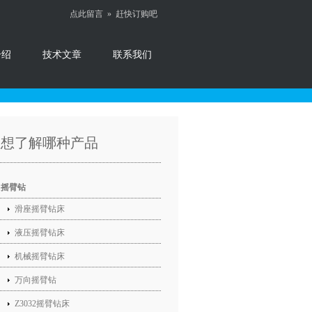
点此留言 »
赶快订购吧
介绍
技术文章
联系我们
您想了解哪种产品
摇臂钻
滑座摇臂钻床
液压摇臂钻床
机械摇臂钻床
万向摇臂钻
Z3032摇臂钻床