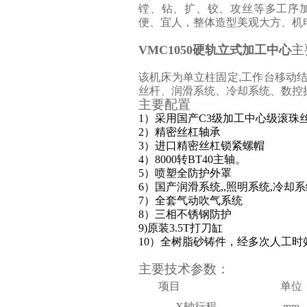
镗、钻、扩、铰、攻丝等多工序
便、宜人，整体造型美观大方、机
主
VMC1050硬轨立式加工中心
该机床为单立柱固定,工作台移动
丝杆、润滑系统、冷却系统、数控
主要配置
1）采用国产C3级加工中心级
滚珠
2）精密丝杠轴承
3）进口精密丝杠锁紧螺帽
4）8000转BT
4
0主轴。
5）喷塑全防护外罩
6）国产润滑系统,,照明系统,冷却
7）全套气动吹气系统
8）三相不锈钢防护
9)原装3.5T打刀缸
10）全树脂砂铸件，经多次人工时
主要技术参数：
项目
单位
X轴行程
mm