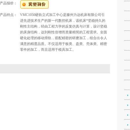
产品报价：
产品特点：
VMC1050硬轨立式加工中心是滕州力达机床有限公司引
进先进技术生产的新一代数控机床，该机床*坚稳持久的
刚性主结构，经由工程力学的反复仿真与计算，设计坚稳
的床身结构，达到刚性倍增而质量精简的工程需求。全面
硬化处理的移动滑轨，搭配精密的研磨加工，组合出令人
满意的精度品质。不仅适用于板类、盘类、壳体类、精密
零件的加工，而且适用于模具加工。