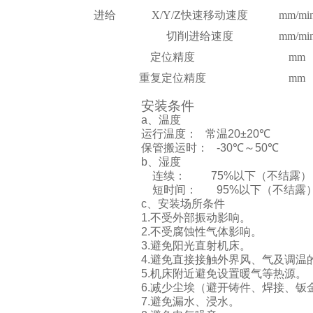
进给
X/Y/Z快速移动速度
mm/mi
切削进给速度
mm/mi
定位精度
mm
重复定位精度
mm
安装条件
a、温度
运行温度： 常温20±20
℃
保管搬运时： -30
℃
～50
℃
b、湿度
连续： 75%以下（不结露）
短时间： 95%以下（不结露
c、安装场所条件
1.不受外部振动影响。
2.不受腐蚀性气体影响。
3.避免阳光直射机床。
4.避免直接接触外界风、气及调温
5.机床附近避免设置暖气等热源。
6.减少尘埃（避开铸件、焊接、钣
7.避免漏水、浸水。