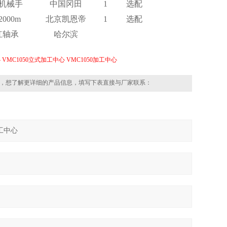
把机械手
中国冈田
1
选配
2000m
北京凯恩帝
1
选配
杠轴承
哈尔滨
心
VMC1050立式加工中心
VMC1050加工中心
，想了解更详细的产品信息，填写下表直接与厂家联系：