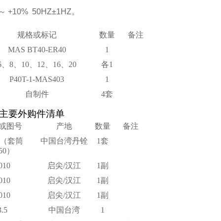
～ +10% 50HZ±1HZ。
规格或标记
数量
备注
MAS BT40-ER
40
1
6、8、10、12、16、20
各1
P40T-1-MAS403
1
自制件
4套
主要外购件清单
或图号
产地
数量
备注
0（套筒
中国台湾丹铨
1套
5
0）
010
启尖/
汉江
1副
010
启尖/
汉江
1副
010
启尖
/
汉江
1副
3.5
中国台湾
1