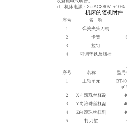
8.避免电气噪音。
d、机床电源：3φ AC380V ±10% 
机床的随机附件
序号
名 称
1
弹簧夹头刀柄
2
卡簧
3
拉钉
4
可调垫铁及螺栓
序号
名称
型号
1
主轴单元
BT
4
φ1
2
X向滚珠丝杠副
4
3
Y向滚珠丝杠副
4
4
Z向滚珠丝杠副
4
5
打刀缸