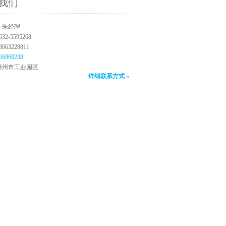
我们
：朱经理
2-5595268
63228811
26969238
滕州市工业园区
详细联系方式 »