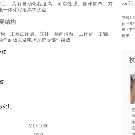
zx
加工，具有自动化程度高、可靠性强、操作简单、方
电一体化程度高等优点。
滕州力达
要结构
作台可
可上下
结构。主要由床身、立柱、横向滑台、工作台、主轴、
机床。
操作面板以及电控系统等部件组成。
丝杠
系统
效处理
·
五
·
5
·
龙
MLV1050
·
液
·
5
1000