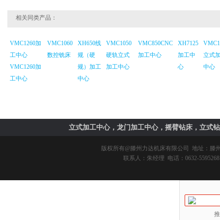
相关同类产品：
VMC1260加
VMC1060
XH650线
VMC1050
VMC850CNC
XH7125
VMC1
工中心
数控铣床
规（硬
硬轨立式
加工中心
加工中
立式
VMC1260加
规）加工
加工中心
心
中心
工中心
中心
立式加工中心，龙门加工中心，摇臂钻床，立式钻
版权所有@
滕州力达机床有限公司
地址：滕州市
联系人：朱经理 电话：0632-5595268 
推