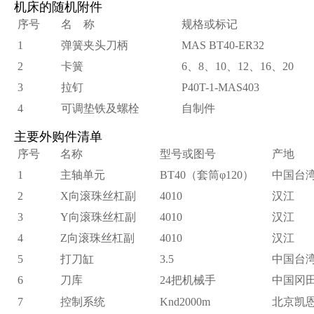
机床的随机附件
序号
名 称
规格或标记
1
弹簧夹头刀柄
MAS BT40-ER32
2
卡簧
6
、8、10、12、16、20
3
拉钉
P40T-1-MAS403
4
可调垫铁及螺栓
自制件
主要外购件清单
序号
名称
型号或图号
产地
1
主轴单元
BT40
（套筒φ120）
中国台
2
X
向滚珠丝杠副
4010
汉江
3
Y
向滚珠丝杠副
4010
汉江
4
Z
向滚珠丝杠副
4010
汉江
5
打刀缸
3.5
中国台
6
刀库
24
把机械手
中国冈
7
控制系统
Knd2000m
北京凯