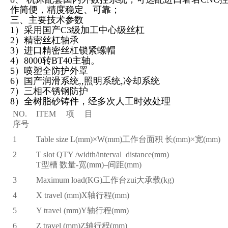
作简便，精度稳定、可靠；
三、
主要技术参数
1
）采用国产C3级加工中心级丝杠
2
）精密丝杠轴承
3
）进口精密丝杠锁紧螺帽
4
）8000转BT40主轴。
5
）喷塑全防护外罩
6
）国产润滑系统,,照明系统,冷却系
7
）三相不锈钢防护
8
）全树脂砂铸件，经多次人工时效处理
NO.
ITEM
项 目
序号
1
Table size L(mm)
×W(mm)工作台面积 长(mm)×宽(mm)
2
T slot QTY /width/interval distance(mm)
T
型槽 数量-宽(mm)–间距(mm)
3
Maximum load(KG)
工作台zui大承载(kg)
4
X travel (mm)X
轴行程(mm)
5
Y travel (mm)Y
轴行程(mm)
6
Z travel (mm)Z
轴行程(mm)