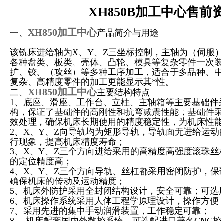
XH850B
加工中心售前
XH850加工中心
一、
产品简介与用途
该铣床进给轴为X、Y、Z三坐标控制，主轴为（伺服
各种盘类、板类、壳体、凸轮、模具等复杂零件一次
扩、铰、（攻丝）等多种工序加工，适合于多品种、
复杂、高精度零件的加工更能显示其*性。
XH850加工中心
二、
主要结构特点
1
、底座、滑座、工作台、立柱、主轴箱等主要基础件
构，保证了基础件的高刚性和抗弯减震性能；基础件
效处理，确保机床长期使用的精度稳定性，为机床性
2
、X、Y、Z向导轨均为矩形导轨，导轨面无进给运
行现象，提高机床精度寿命；
3
、X、Y、Z三个方向进给采用的高精度高强度滚珠
的定位精度高；
4
、X、Y、Z三个方向导轨、丝杠都采用密闭防护，
确保机床的传动及运动精度；
5
、机床外防护采用全封闭结构设计，安全可靠；可选
6
、机床操作系统采用人体工程学原理设计，操作方便
7
、采用先进的集中手动润滑装置，工作稳定可靠；
8
、 机床配套国内外数控系统，可选配进口著名CNC