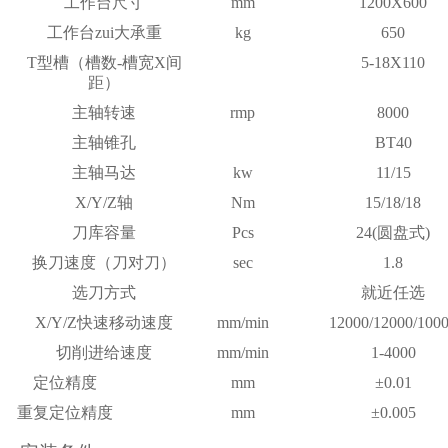
工作台尺寸
mm
1200X600
工作台zui大承重
kg
650
T型槽（槽数-槽宽X间
5-18X110
距）
主轴转速
rmp
8000
主轴锥孔
BT40
主轴马达
kw
11/15
X/Y/Z轴
Nm
15/18/18
刀库容量
Pcs
24(圆盘式)
换刀速度（刀对刀）
sec
1.8
选刀方式
就近任选
X/Y/Z快速移动速度
mm/min
12000/12000/100
切削进给速度
mm/min
1-4000
定位精度
mm
±0.01
重复定位精度
mm
±0.005