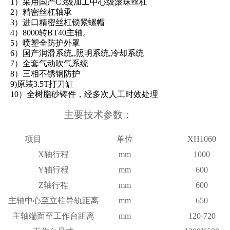
1）采用国产C3级加工中心级
滚珠
丝杠
2）精密丝杠轴承
3）进口精密丝杠锁紧螺帽
4）8000转BT
4
0主轴。
5）喷塑全防护外罩
6）国产润滑系统,,照明系统,冷却系统
7）全套气动吹气系统
8）三相不锈钢防护
9)原装3.5T打刀缸
10）全树脂砂铸件，经多次人工时效处理
主要技术参数：
项目
单位
XH1060
X轴行程
mm
1000
Y轴行程
mm
600
Z轴行程
mm
600
主轴中心至立柱导轨距离
mm
650
主轴端面至工作台距离
mm
120-720