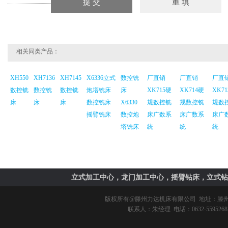
相关同类产品：
XH550
XH7136
XH7145
X6336立式
数控铣
厂直销
厂直销
厂直
数控铣
数控铣
数控铣
炮塔铣床
床
XK715硬
XK714硬
XK7
床
床
床
数控铣床
X6330
规数控铣
规数控铣
规数
摇臂铣床
数控炮
床广数系
床广数系
床广
塔铣床
统
统
统
立式加工中心，龙门加工中心，摇臂钻床，立式钻
版权所有@
滕州力达机床有限公司
地址：滕州市
联系人：朱经理 电话：0632-5595268 