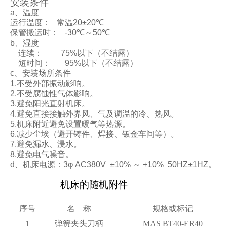
安装条件
a、温度
运行温度： 常温20±20
℃
保管搬运时： -30
℃
～50
℃
b、湿度
连续： 75%以下（不结露）
短时间： 95%以下（不结露）
c、安装场所条件
1.不受外部振动影响。
2.不受腐蚀性气体影响。
3.避免阳光直射机床。
4.避免直接接触外界风、气及调温的冷、热风。
5.机床附近避免设置暖气等热源。
6.减少尘埃（避开铸件、焊接、钣金车间等）。
7.避免漏水、浸水。
8.避免电气噪音。
d、机床电源：3φ AC380V ±10% ～ +10% 50HZ±1HZ。
机床的随机附件
序号
名 称
规格或标记
1
弹簧夹头刀柄
MAS BT40-ER
40