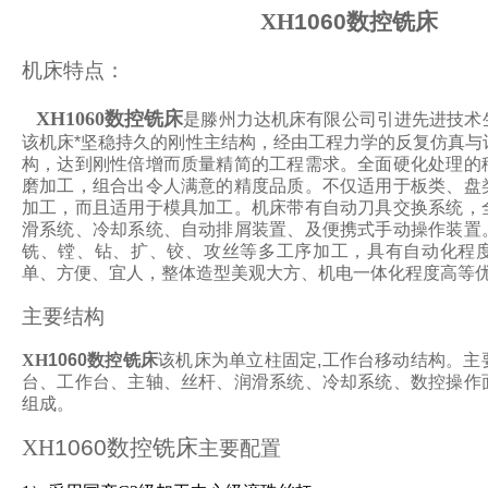
XH
1060数控铣床
机床特点：
XH1060数控铣床
是
滕州力达
机床有限公司引进先进技术
该机床*坚稳持久的刚性主结构，经由工程力学的反复仿真与
构，达到刚性倍增而质量精简的工程需求。全面硬化处理的
磨加工，组合出令人满意的精度品质。不仅适用于板类、盘
加工，而且适用于模具加工。机床带有自动刀具交换系统，
滑系统、冷却系统、自动排屑装置、及便携式手动操作装置
铣、镗、钻、扩、铰、攻丝等多工序加工，具有自动化程
单、方便、宜人，整体造型美观大方、机电一体化程度高等
主要结构
XH
1060数控铣床
该机床为单立柱固定,工作台移动结构。主
台、工作台、主轴、丝杆、润滑系统、冷却系统、数控操作
组成。
XH
1060数控铣床
主要配置