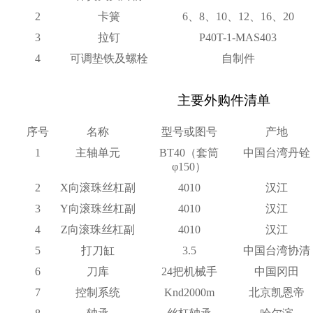
2
卡簧
6、8、10、12、16、20
3
拉钉
P40T-1-MAS403
4
可调垫铁及螺栓
自制件
主要外购件清单
序号
名称
型号或图号
产地
1
主轴单元
BT40（套筒
中国台湾丹铨
φ1
5
0）
2
X向滚珠丝杠副
4010
汉江
3
Y向滚珠丝杠副
4010
汉江
4
Z向滚珠丝杠副
4010
汉江
5
打刀缸
3.5
中国台湾协清
6
刀库
24把机械手
中国冈田
7
控制系统
Knd2000m
北京凯恩帝