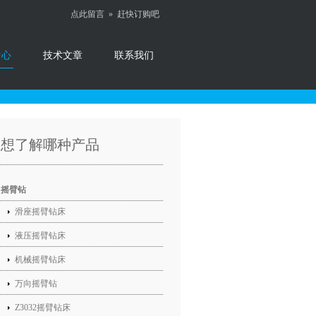
点此留言 »
赶快订购吧
中心
技术文章
联系我们
您想了解哪种产品
摇臂钻
滑座摇臂钻床
液压摇臂钻床
机械摇臂钻床
万向摇臂钻
Z3032摇臂钻床