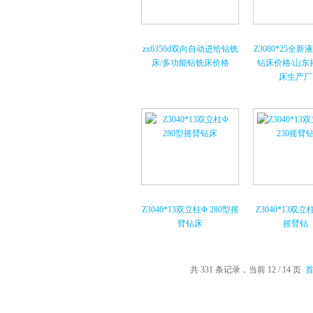
zx6350d双向自动进给钻铣
Z3080*25全
床/多功能钻铣床价格
钻床价格/山东
床生产厂
Z3040*13双立柱Φ 280型摇
Z3040*13双立柱
臂钻床
摇臂钻
共 331 条记录，当前 12 / 14 页