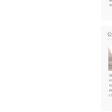
·
液
·
5
·
强
·
6
·
X
·
8
·
C