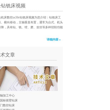
50c钻铣床视频
机床数控zx50c钻铣床视频为您介绍：钻铣床工
纵、横向移动，主轴垂直布置，通常为台式、机头
升降，具有钻、铣、镗、磨、攻丝等多种切削功能
详细内容 »
技术文章
轴加工中心
0国标摇臂钻床
门数控钻床