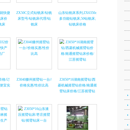
就快捷
ZX50C立式钻铣床/钻铣
山东钻铣床系列;ZX6350c
铣床价
床型号/钻铣床代理/钻
多功能钻铣床;50钻铣床;
钻铣床
铣床
钻铣床价格
价格/订
Z3040滕州摇臂钻一台//
Z3050*16湖南摇臂钻/西
便宜实
价格实惠/性价比高
菱机械摇臂钻价格/南通摇
臂钻床价格/江苏摇臂钻