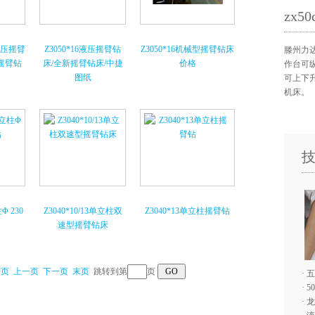
zx
新液压摇臂
Z3050*16液压摇臂钻
Z3050*16机械型摇臂钻床
滕州力达
摇臂钻
床/全新摇臂钻床/中捷
价格
作台可
图纸
可上下
机床。
Φ 230
Z3040*10/13单立柱双
Z3040*13单立柱摇臂钻
速型摇臂钻床
首页
上一页
下一页
末页
跳转到第
页
·
五
·
5
·
龙