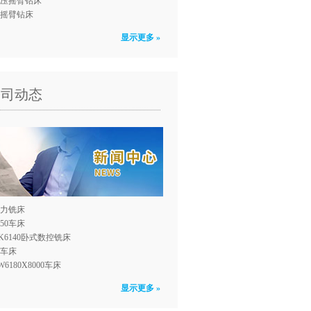
压摇臂钻床
0摇臂钻床
显示更多 »
公司动态
力铣床
150车床
K6140卧式数控铣床
0车床
W6180X8000车床
显示更多 »