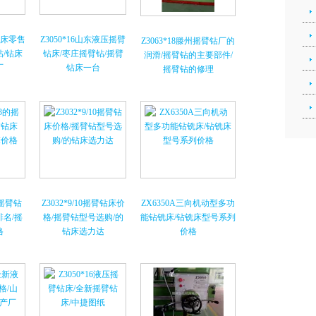
臂钻床零售
Z3050*16山东液压摇臂
Z3063*18滕州摇臂钻厂的
钻/钻床
钻床/枣庄摇臂钻/摇臂
润滑/摇臂钻的主要部件/
厂
钻床一台
摇臂钻的修理
3的摇臂钻
Z3032*9/10摇臂钻床价
ZX6350A三向机动型多功
排名/摇
格/摇臂钻型号选购/的
能钻铣床/钻铣床型号系列
格
钻床选力达
价格