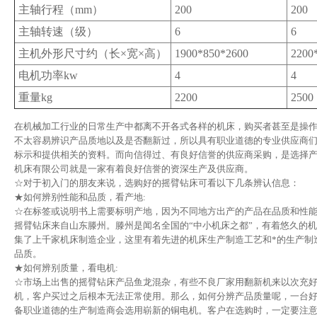
主轴行程（mm）
200
200
主轴转速（级）
6
6
主机外形尺寸约（长×宽×高）
1900*850*2600
2200
电机功率kw
4
4
重量kg
2200
2500
在机械加工行业的日常生产中都离不开各式各样的机床，购买者甚至是操
不太容易辨识产品质地以及是否翻新过，所以具有职业道德的专业供应商
标示和提供相关的资料。而向信得过、有良好信誉的供应商采购，是选择
机床有限公司就是一家有着良好信誉的资深生产及供应商。
☆对于初入门的朋友来说，选购好的摇臂钻床可看以下几条辨认信息：
★如何辨别性能和品质，看产地:
☆在标签或说明书上需要标明产地，因为不同地方出产的产品在品质和性
摇臂钻床来自山东滕州。滕州是闻名全国的“中小机床之都”，有着悠久的
集了上千家机床制造企业，这里有着先进的机床生产制造工艺和*的生产制
品质。
★如何辨别质量，看电机:
☆市场上出售的摇臂钻床产品鱼龙混杂，有些不良厂家用翻新机来以次充
机，客户买过之后根本无法正常使用。那么，如何分辨产品质量呢，一台
备职业道德的生产制造商会选用崭新的铜电机。客户在选购时，一定要注