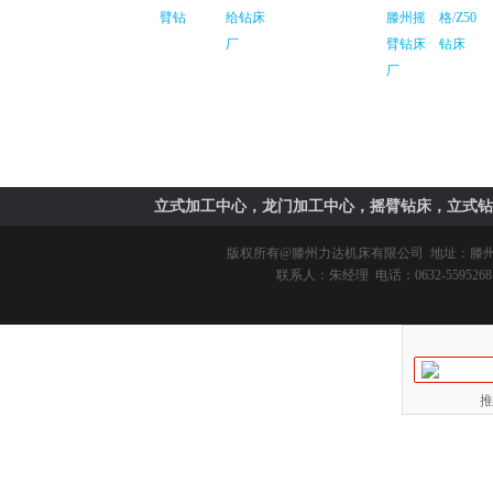
臂钻
给钻床
滕州摇
格/Z50
厂
臂钻床
钻床
厂
立式加工中心，龙门加工中心，摇臂钻床，立式钻
版权所有@
滕州力达机床有限公司
地址：滕州市
联系人：朱经理 电话：0632-5595268 
推