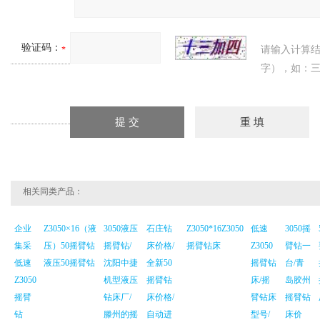
验证码：
请输入计算
字），如：三
相关同类产品：
企业
Z3050×16（液
3050液压
石庄钻
Z3050*16Z3050
低速
3050摇
集采
压）50摇臂钻
摇臂钻/
床价格/
摇臂钻床
Z3050
臂钻一
低速
液压50摇臂钻
沈阳中捷
全新50
摇臂钻
台/青
Z3050
机型液压
摇臂钻
床/摇
岛胶州
摇臂
钻床厂/
床价格/
臂钻床
摇臂钻
钻
滕州的摇
自动进
型号/
床价