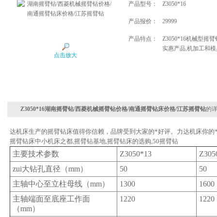
产品型号：
Z3050*16
产品报价：
29999
产品特点：
Z3050*16机械型
实惠产品,机加工和模
点击放大
Z3050*16湖南摇臂钻/西菱机械摇臂钻价格/南通摇臂钻床价格/江苏摇臂钻
的
达机床生产的摇臂钻床值得你信赖，品牌受到大家的*好评。力达机床你的
摇臂钻床中小机床之都,摇臂钻基地,摇臂钻床的选购,50摇臂钻
主要技术参数
Z3050*13
Z305
zui大钻孔直径（mm）
50
50
主轴中心至立柱母线（mm）
1300
1600
主轴端面至底座工作面
1220
1220
（mm）