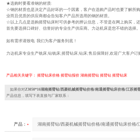
★选购时要看准钢的材质:
☆钢的材质也是决定产品好坏的一个因素，客户在选购产品时也要了解所
业而且优质的供应商都会告知客户产品所选用的钢的材质。
☆以上几点是选购摇臂钻床时可供参考的辨认信息，不管是在网上购买，
首先要选择口碑好、信誉好的专业生产供应商。力达机床是您不错的选择
如有需求请致电 我们为客户服务到底！
力达机床专业生产铣床;钻铣床;摇臂钻床;钻床;售后保障好,欢迎广大客户订购
产品相关关键字：
摇臂钻床价格
摇臂钻报价
湖南摇臂钻
摇臂钻
摇臂钻床
如果你对
Z3050*16湖南摇臂钻/西菱机械摇臂钻价格/南通摇臂钻床价格/江苏摇
产品信息，填写下表直接与厂家联系：
产品：