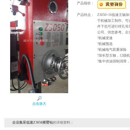
产品报价：
产品特点：
Z3050×16低速
于机械加工制作。可
件下也可进行镗孔等
公司、供您参考。企业
?机械变速
?机械预选
?机械电气双重保险
?加长型主轴，12级
?集中供油强制润滑，
点击放大
企业集采低速Z3050摇臂钻
的详细资料：