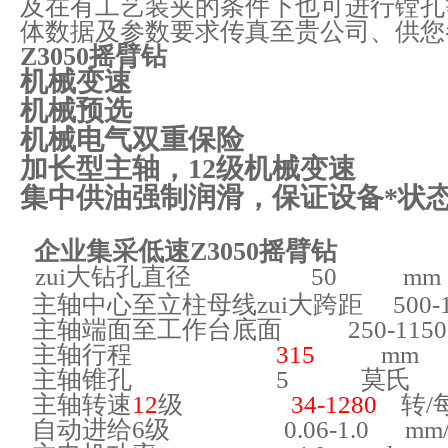
及在有工艺装夹的条件下也可进行镗孔
体数据及参数要求传真至贵公司、供您
Z3050摇臂钻
机械变速
机械预选
机械电气双重保险
加长型主轴，12级机械变速
集中供油强制润滑，保证设备*状
企业集采低速Z3050摇臂钻
zui大钻孔直径 50 mm
主轴中心至立柱母线zui大跨距 500-
主轴端面至工作台底面 250-115
主轴行程
315
mm
主轴锥孔 5 莫氏
主轴转速
12
级
34
-1280
转/
自动进给6级 0.
06
-1.0 mm