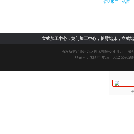
臂钻床厂
钻床
立式加工中心，龙门加工中心，摇臂钻床，立式钻
版权所有@
滕州力达机床有限公司
地址：滕州市
联系人：朱经理 电话：0632-5595268 
推