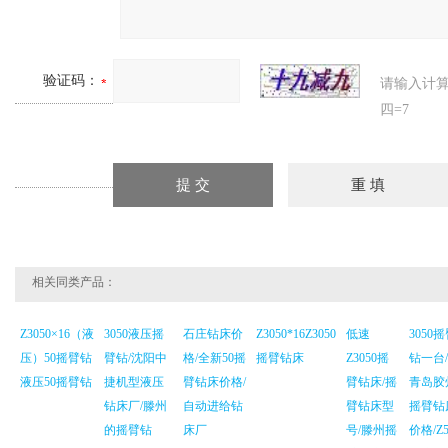
验证码：
请输入计
四=7
相关同类产品：
Z3050×16（液
3050液压摇
石庄钻床价
Z3050*16Z3050
低速
3050
压）50摇臂钻
臂钻/沈阳中
格/全新50摇
摇臂钻床
Z3050摇
钻一台/
液压50摇臂钻
捷机型液压
臂钻床价格/
臂钻床/摇
青岛胶
钻床厂/滕州
自动进给钻
臂钻床型
摇臂钻
的摇臂钻
床厂
号/滕州摇
价格/Z5