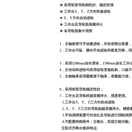
★
采用矩形导轨刚性好、稳定性强
★
工作台X、Y、Z方向快速进给
★ X
、Y方向自动进给
★
工作台及导轨面高频淬火
★
各导轨面集中润滑
1
．主轴套筒可手动微进给，并设有限位装置
2．工作台可纵、横向手动进给和垂直升降，
3．采用1200mm加长滑块，1500mm加
4．主传动和进给均采用齿轮变速机构，12
5．主轴轴承采用圆锥滚子轴承，承载能力强
6．采用矩型导轨稳定性好；
7．工作台及导轨经超音频淬火，强度更强
1.工作台X、Y、Z三方向机动进给
2. X、Y、Z三方向导轨副超音频淬火、
3.手动润滑装置可对丝杠及导轨进行强
4.可配置特殊附件：立铣头，实现立铣
立卧式升降台铣床特点: