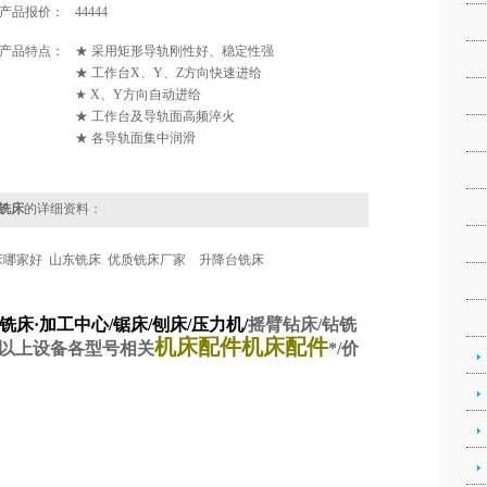
产品报价：
44444
产品特点：
★ 采用矩形导轨刚性好、稳定性强
★ 工作台X、Y、Z方向快速进给
★ X、Y方向自动进给
★ 工作台及导轨面高频淬火
★ 各导轨面集中润滑
东铣床
的详细资料：
铣床哪家好 山东铣床 优质铣床厂家 升降台铣床
铣床·加工中心/锯床/刨床/压力机/
摇臂钻床
/
钻铣
机床配件机床配件
以上设备各型号相关
*
/
价