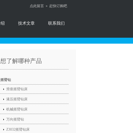
点此留言 »
赶快订购吧
介绍
技术文章
联系我们
您想了解哪种产品
摇臂钻
滑座摇臂钻床
液压摇臂钻床
机械摇臂钻床
万向摇臂钻
Z3032摇臂钻床