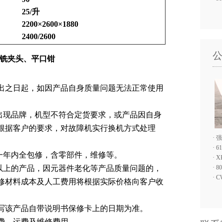
25/
升
2200
×
2600
×
1880
2400/2600
铣夹头、平口钳
出之日起，如因产品自身质量问题无法正常使用
出现品牌，机型不符合定货要求，或产品因自身
根据客户的要求，对故障机实行换机方式处理
·
强
·
6
一年内全包修，含零部件，维修等。
·
X
以上的产品，因元器件老化等产品质量问题的，
·
8
·
C
修材料成本及人工费用将根据实际价格向客户收
写该产品自带说明书保修卡上的日期为准。
费，运费及维修费用