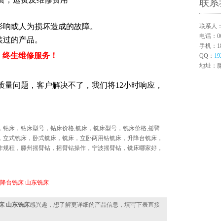
联系
影响或人为损坏造成的故障。
联系人
电话：063
装过的产品。
手机：180
，终生维修服务！
QQ：
19
地址：
质量问题，客户解决不了，我们将
12
小时响应，
，钻床，钻床型号，钻床价格
,
铣床，铣床型号，铣床价格
,
摇臂
，立式铣床，卧式铣床，铣床，立卧两用钻铣床，升降台铣床，
作规程，滕州摇臂钻，摇臂钻操作，宁波摇臂钻，铣床哪家好，
 升降台铣床 山东铣床
铣床 山东铣床
感兴趣，想了解更详细的产品信息，填写下表直接