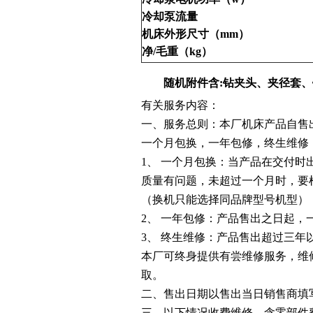
冷却泵流量
机床外形尺寸（
mm
）
净
/
毛重（
kg
）
随机附件含
:
钻夹头、夹径套、
有关服务内容：
一、服务总则：本厂机床产品自售
一个月包换，一年包修，终生维修
1
、 一个月包换：当产品在交付时
质量有问题，未超过一个月时，要
（换机只能选择同品牌型号机型）
2、 一年包修：产品售出之日起，
3
、 终生维修：产品售出超过三年
本厂可终身提供有尝维修服务，维
取。
二、售出日期以售出当日销售商填
三、以下情况收费维修，含零部件