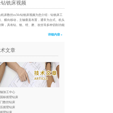
50c钻铣床视频
机床数控zx50c钻铣床视频为您介绍：钻铣床工
纵、横向移动，主轴垂直布置，通常为台式、机头
升降，具有钻、铣、镗、磨、攻丝等多种切削功能
详细内容 »
技术文章
轴加工中心
0国标摇臂钻床
门数控钻床
压摇臂钻床
0摇臂钻床