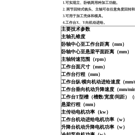
1.可实现立、卧铣两用种加工功能。
2. 两节回转式铣头、主轴可在任意角度
3.可用于加工壳体和模具。
4.工作台X、Y向机动进给。
主要技术参数
主轴孔锥度
卧轴中心至工作台距离（
mm
）
卧轴中心至悬梁平面距离（
mm
）
主轴转速范围（
rpm
）
工作台面尺寸（
mm
）
工作台行程（
mm
）
工作台纵
/
横向机动进给速度（
mm/
工作台垂向机动升降速度（
mm/mi
工作台
T
型槽（槽数
/
宽度
/
间距）（
悬梁行程（
mm
）
主传动电机功率（
kw
）
工作台机动进给电机功率（
w
）
升降台机动升降电机功率（
w
）
冷却泵电机功率（
w
）