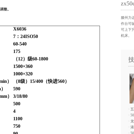
zx
回转和调整。
滕州力达
作台可
X6036
可上下
机床。
7
：
24ISO50
60-540
175
（
12
）级
60-1800
1500×360
1000
×
320
min
）
（
8
级）
15/400
（快进
560
）
n
）
590
mm
）
3/18/80
500
·
五
4
·
5
1100
·
龙
750
·
液
90
·
5