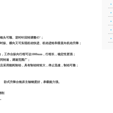
，铣头可顺、逆时针回转调整45°；
同时纵、横向又可实现机动快进、机动进给和垂直向机动升降；
长工作台，工作台纵向行程可达1000mm，行程长，稳定性更强；
级不同转速，调速范围广；
，且采用能耗制动，具有制动转矩大，停止迅速，制动可靠；
。 卧式升降台铣床主轴钢度好，承载能力强。
精密磨削
制润滑。
功能。