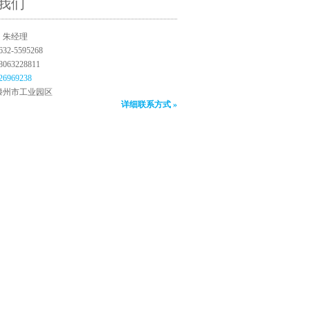
我们
：朱经理
2-5595268
63228811
26969238
滕州市工业园区
详细联系方式 »