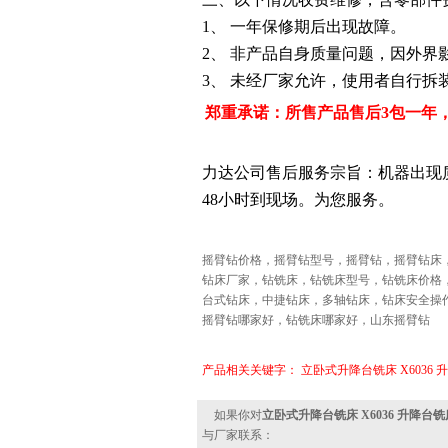
1
、 一年保修期后出现故障。
2
、 非产品自身质量问题，因外界
3
、 未经厂家允许，使用者自行拆
郑重承诺：所售产品售后
3
包一年
力达公司售后服务宗旨：机器出现
48
小时到现场。为您服务。
摇臂钻价格，摇臂钻型号，摇臂钻，摇臂钻床
钻床厂家，钻铣床，钻铣床型号，钻铣床价格
台式钻床，中捷钻床，多轴钻床，钻床安全操
摇臂钻哪家好，钻铣床哪家好，山东摇臂钻
产品相关关键字：
立卧式升降台铣床 X6036
如果你对
立卧式升降台铣床 X6036 升降台
与厂家联系：