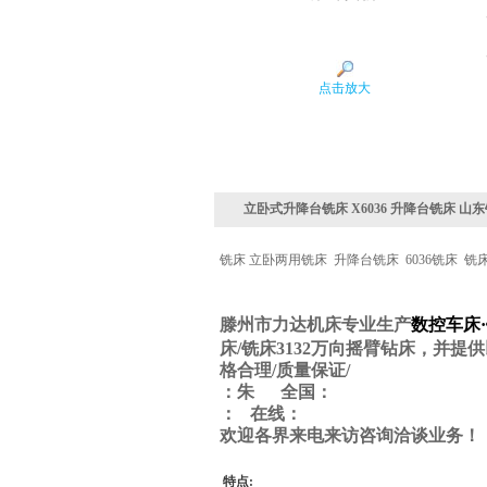
点击放大
立卧式升降台铣床 X6036 升降台铣床 山
铣床 立卧两用铣床 升降台铣床 6036铣床 
滕州市力达机床专业生产
数控车床·
床
/
铣床
3132
万向摇臂钻床，并提供
格合理
/
质量保证
/
：朱
全国：
：
在线
：
欢迎各界来电来访咨询洽谈业务！
特点: