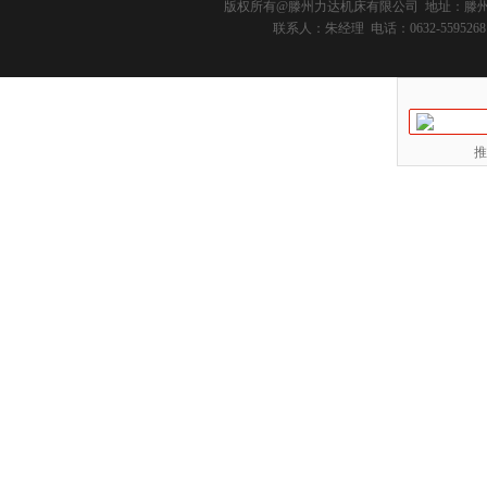
版权所有@
滕州力达机床有限公司
地址：滕州市
联系人：朱经理 电话：0632-5595268 
推