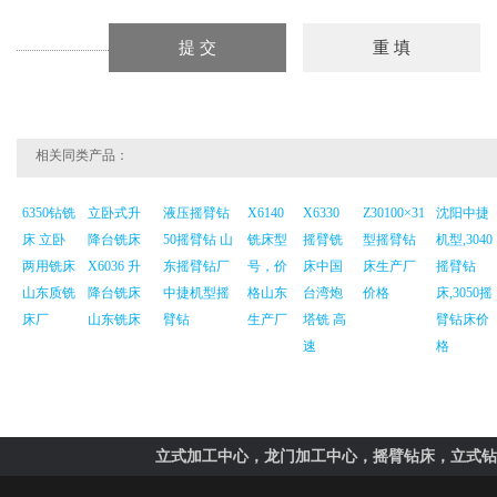
相关同类产品：
6350钻铣
立卧式升
液压摇臂钻
X6140
X6330
Z30100×31
沈阳中捷
床 立卧
降台铣床
50摇臂钻 山
铣床型
摇臂铣
型摇臂钻
机型,3040
两用铣床
X6036 升
东摇臂钻厂
号，价
床中国
床生产厂
摇臂钻
山东质铣
降台铣床
中捷机型摇
格山东
台湾炮
价格
床,3050摇
床厂
山东铣床
臂钻
生产厂
塔铣 高
臂钻床价
速
格
立式加工中心，龙门加工中心，摇臂钻床，立式钻