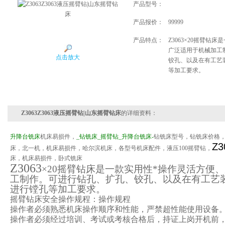
产品型号：
产品报价：
99999
产品特点：
Z3063×20摇臂钻
广泛适用于机械加工
点击放大
铰孔、以及在有工艺
等加工要求。
Z3063Z3063液压摇臂钻|山东摇臂钻床
的详细资料：
升降台铣床
机床易损件，
_
钻铣床
_
摇臂钻
_
升降台铣床
-
钻铣床型号，钻铣床价格
Z3
床，北一机，机床易损件，哈尔滨机床，各型号机床配件，液压
100
摇臂钻，
床，机床易损件，卧式铣床
Z3063
×
20
摇臂钻床是一款实用性*操作灵活方便
工制作。可进行钻孔、扩孔、铰孔、以及在有工艺
进行镗孔等加工要求。
摇臂钻床安全操作规程：操作规程
操作者必须熟悉机床操作顺序和性能，严禁超性能使用设备
操作者必须经过培训、考试或考核合格后，持证上岗开机前