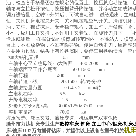
油，检查各手柄是否放在规定的位置上。按压总启动按钮，
轴箱与立柱松开按钮，按压摇臂升降按钮，并移动主轴或转
调好进给量，空转10分钟后，可试自动进。 进给退出，主电
钮、关闭机床电控总开关，关闭电控柜空气开关。清洁机床
油，立柱、摇臂抹油。安全操作规程，加工时，严禁戴手套
小件，应用工具夹持，不许用手夹着钻。在旋转刀具下，手
卡压或测量。 在摇臂钻的横臂回转范围内，不准站人，横臂
台上，不准放杂物，不准有障碍物。使用自动走刀，应调整
不要用力过猛。钻头上有长铁屑时，要停车用铁钩清除，禁
zui大钻孔直径 63 mm
主轴中心至立柱母线zui大跨距 400-2000 mm
主轴端面至工作台底面 500-1600 mm
主轴行程 400 mm
主轴转速16级 20-1600 转/每分钟
主轴进给量范围 0.04-3.2 mm/转
主电机功率 5.5 kw
升降电机功率 1.5 kw
外形尺寸长×宽×高 3000×1250×3300 mm
整机重量约 7000 kg
液压预选、液压夹紧、液压变速、机械电气双重保险
滕州市力达机床专业生产
数控车床·铣床·加工中心/锯床/刨床/
机床
床
/
铣床
3132
万向摇臂钻床，并提供以上设备各型号相关