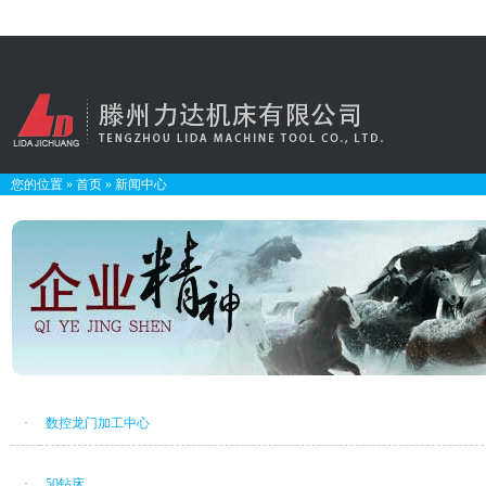
您的位置
»
首页
»
新闻中心
·
数控龙门加工中心
·
50钻床