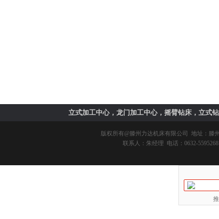
立式加工中心，龙门加工中心，摇臂钻床，立式钻
版权所有@
滕州力达机床有限公司
地址：滕州市
联系人：朱经理 电话：0632-5595268 
推