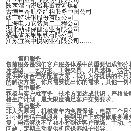
江西铜业铜业股份有限公司
陕西渭南澄城县董家河煤矿
古德里奇航空结构服务中国公司
西宁特殊钢股份有限公司
上海电力安装第二工程公司
湖北劲牌保健酒业有限公司
福建省东钢钢铁有限公司
江苏宜兴中悦钢业有限公司
……
一、售前服务
售前服务是我们客户服务体系中的重要组成部分
床选型、工艺方案、工装夹具、刀具选择、试件
提供经济合理的配置方案，我们为你提供的不只
的解决方案。你只需要提出你的需求，其他一切
二、售中服务
积极与客户就商务、技术方面达成共识，严格按
格生产计划，最大限度满足客户交货要求。
三、售后服务
非人为原因，机械壹年内免费保修，电器三个月
24
小时电话在线服务，接到用户正式报修服务通
复，电话解决不了
48
小时到达客户现场。主动、
问题，定期主动提供机床保养维护指导。