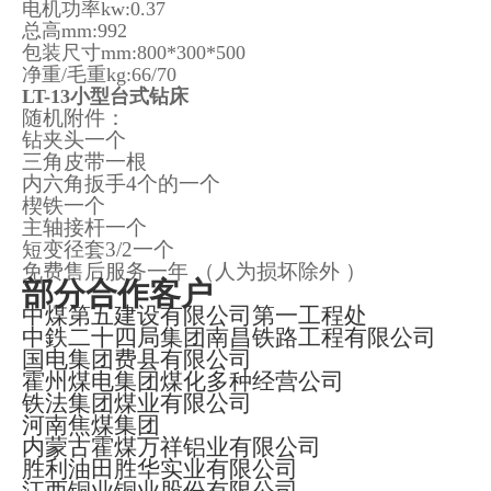
电机功率kw:0.37
总高mm:992
包装尺寸mm:800*300*500
净重/毛重kg:66/70
LT-13小型台式钻床
随机附件：
钻夹头一个
三角皮带一根
内六角扳手
4
个的一个
楔铁一个
主轴接杆一个
短变径套
3/2
一个
免费售后服务一年
（人为损坏除外
）
部分合作客户
中煤第五建设有限公司第一工程处
中鉄二十四局集团南昌铁路工程有限公司
国电集团费县有限公司
霍州煤电集团煤化多种经营公司
铁法集团煤业有限公司
河南焦煤集团
内蒙古霍煤万祥铝业有限公司
胜利油田胜华实业有限公司