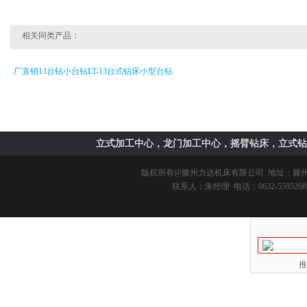
相关同类产品：
厂直销13台钻小台钻LT-13台式钻床小型台钻
立式加工中心，龙门加工中心，摇臂钻床，立式钻
版权所有@
滕州力达机床有限公司
地址：滕州市
联系人：朱经理 电话：0632-5595268 
推