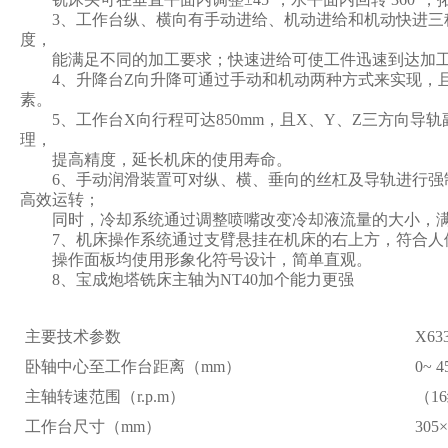
3、工作台纵、横向有手动进给、机动进给和机动快进三种
度，
能满足不同的加工要求；快速进给可使工件迅速到达加工
4、升降台Z向升降可通过手动和机动两种方式来实现，且
素。
5、工作台X向行程可达850mm，且X、Y、Z三方向导
理，
提高精度，延长机床的使用寿命。
6、手动润滑装置可对纵、横、垂向的丝杠及导轨进行强
高效运转；
同时，冷却系统通过调整喷嘴改变冷却液流量的大小，满
7、机床操作系统通过支臂悬挂在机床的右上方，符合人
操作面板均使用形象化符号设计，简单直观。
8、宝成炮塔铣床主轴为NT40加个能力更强
主要技术参数
X6
卧轴中心至工作台距离（mm）
0~ 4
主轴转速范围（r.p.m）
（16
工作台尺寸（mm）
305×