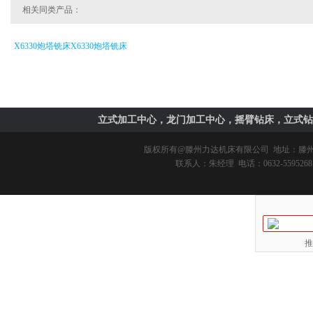
相关同类产品：
X6330炮塔铣床X6330炮塔铣床
立式加工中心，龙门加工中心，摇臂钻床，立式钻
版权所有@
滕州力达机床有限公司
地址：滕州市
联系人：朱经理 电话：0632-5595268 
推