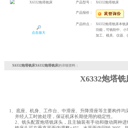
产品型号：
X6332炮塔铣床
产品报价：
产品特点：
X6332炮塔铣床本
功能，可铣削中、小
点击放大
加工、模具、仪器、
X6332炮塔铣床X6332炮塔铣床
的详细资料：
X6332炮塔铣
1、底座、机身、工作台、中滑座、升降滑座等主要构件均
并经人工时效处理，保证机床长期使用的稳定性。
2、铣头配置炮塔铣床头，且主轴装有手动和微动两种进
铣床头可在垂直平面内调整±45°，水平面内回转 360°