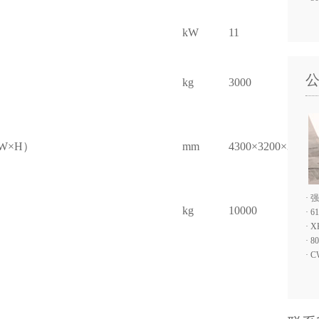
kW
11
kg
3000
L×W×H）
mm
4300×3200×3300
·
强
kg
10000
·
6
·
X
·
8
·
C