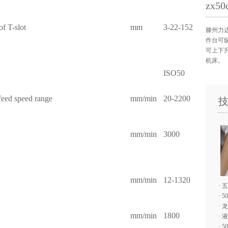
zx
f T-slot
mm
3-22-152
滕州力达
作台可
可上下
机床。
ISO50
 feed speed range
mm/min
20-2200
Y）
mm/min
3000
mm/min
12-1320
·
五
·
5
·
龙
mm/min
1800
·
液
·
5