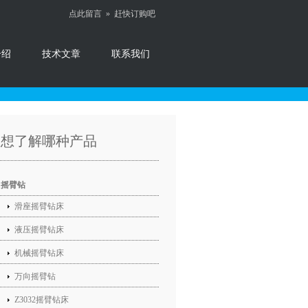
点此留言 »
赶快订购吧
介绍
技术文章
联系我们
您想了解哪种产品
摇臂钻
滑座摇臂钻床
液压摇臂钻床
机械摇臂钻床
万向摇臂钻
Z3032摇臂钻床