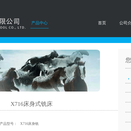
产品中心
首页
公司
X716床身式铣床
产品型号：
X716床身铣