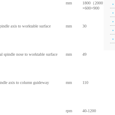
mm
1800（2000）
×600×900
pindle axis to worktable surface
mm
30
al spindle nose to worktable surface
mm
49
pindle axis to column guideway
mm
110
rpm
40-1200