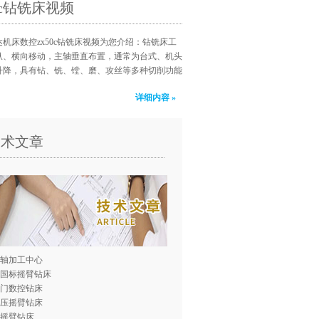
50c钻铣床视频
机床数控zx50c钻铣床视频为您介绍：钻铣床工
纵、横向移动，主轴垂直布置，通常为台式、机头
升降，具有钻、铣、镗、磨、攻丝等多种切削功能
详细内容 »
技术文章
轴加工中心
0国标摇臂钻床
门数控钻床
压摇臂钻床
0摇臂钻床