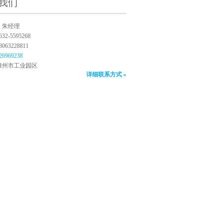
我们
：朱经理
2-5595268
63228811
26969238
滕州市工业园区
详细联系方式 »