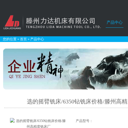
产品中心
您的位置
»
首页
»
产品中心
选的摇臂铣床/6350钻铣床价格/滕州高
产品型号：