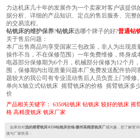
力达机床几十年的发展作为一个卖家对客户该提供
据分析、详细的产品知识、定点的售后服务、完整
的交易流程。
钻铣床的维护保养
?
钻铣床
选哪个牌子的好?
普通钻
关于售后问题：
本厂出售商品均享受国家三包政策，非人为出现质
操作不当，不在保修范围）一年免费维修，终身成
电器部分保修期为6个月，机械部分保修为12个月
围，保修期内出现质量问题本厂免费发送配件协同
题较大的我公司有专业流动售后人员负责上门维修
单向X轴立式钻铣床 摇臂铣床的价格 摇臂铣床多
价
产品相关关键字：
6350钻铣床
钻铣床
较好的铣床
摇
格
高精度铣床
铣床厂家
如果你对
选的摇臂铣床/6350钻铣床价格/滕州高精度铣床厂
感兴趣，想了解更详
接与厂家联系：