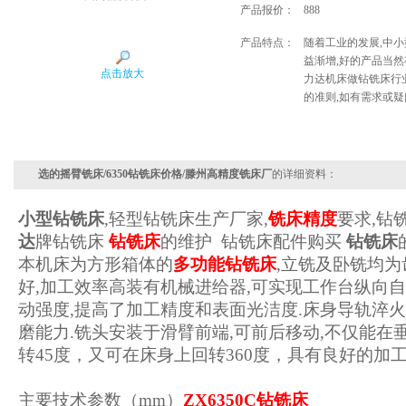
产品报价：
888
产品特点：
随着工业的发展,中
益渐增,好的产品当
点击放大
力达机床做钻铣床行业
的准则,如有需求或疑
选的摇臂铣床/6350钻铣床价格/滕州高精度铣床厂
的详细资料：
小型钻铣床
,轻型钻铣床生产厂家,
铣床精度
要求,钻
达
牌钻铣床
钻铣床
的维护 钻铣床配件购买
钻铣床
本机床为方形箱体的
多功能钻铣床
,立铣及卧铣均为
好,加工效率高装有机械进给器,可实现工作台纵向自
动强度,提高了加工精度和表面光洁度.床身导轨淬火
磨能力.铣头安装于滑臂前端,可前后移动,不仅能在
转45度，又可在床身上回转360度，具有良好的加
主要技术参数（mm）
ZX6350C钻铣床