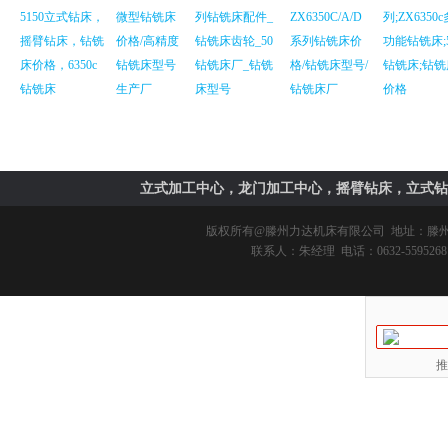
5150立式钻床，
微型钻铣床
列钻铣床配件_
ZX6350C/A/D
列;ZX6350c
摇臂钻床，钻铣
价格/高精度
钻铣床齿轮_50
系列钻铣床价
功能钻铣床;
床价格，6350c
钻铣床型号
钻铣床厂_钻铣
格/钻铣床型号/
钻铣床;钻铣
钻铣床
生产厂
床型号
钻铣床厂
价格
立式加工中心，龙门加工中心，摇臂钻床，立式钻
版权所有@
滕州力达机床有限公司
地址：滕州市
联系人：朱经理 电话：0632-5595268 
推