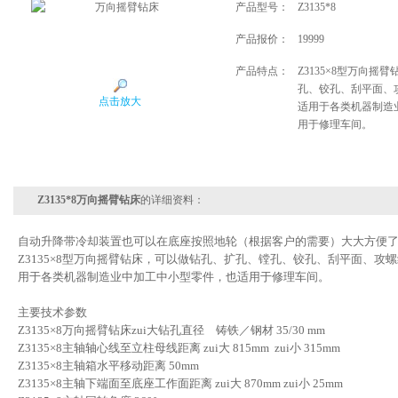
产品型号：
Z3135*8
产品报价：
19999
产品特点：
Z3135×8型万向
孔、铰孔、刮平面、
点击放大
适用于各类机器制造
用于修理车间。
Z3135*8万向摇臂钻床
的详细资料：
自动升降带冷却装置也可以在底座按照地轮（根据客户的需要）大大方便
Z3135×8型万向摇臂钻床，可以做钻孔、扩孔、镗孔、铰孔、刮平面、攻
用于各类机器制造业中加工中小型零件，也适用于修理车间。
主要技术参数
Z3135×8万向摇臂钻床zui大钻孔直径 铸铁／钢材 35/30 mm
Z3135×8主轴轴心线至立柱母线距离 zui大 815mm zui小 315mm
Z3135×8主轴箱水平移动距离 50mm
Z3135×8主轴下端面至底座工作面距离 zui大 870mm zui小 25mm