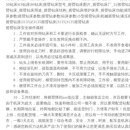
50钻床|63钻床|80钻床|摇臂钻床型号_摇臂钻床图片_摇臂钻床厂_32摇臂钻
臂钻床_摇臂钻床用途_摇臂钻床结构_摇臂钻床维护保养_摇臂钻床功能|摇臂
床参数|摇臂钻床参数|摇臂钻参数|钻床参数|小型摇臂钻床|机械摇臂钻|液压
摇臂钻床|3135|Z3135摇臂钻床|3135|3135摇臂钻床
摇臂钻床安全操作规程
1．工作前对所用钻床和工卡量进行全面检查，确认无误时方可工作。
2．严禁戴手套操作，女生发辫应挽在帽子内。
3．工件装夹必须牢固可靠。钻小件时，应用工具夹持，不准用手拿着
4．使用自动走刀时，要选好进给速度，调整好行程限位块。手动进刀
渐减压原则进行，以免用必过猛造成事故。
5．钻头上绕有长铁屑时，要停车清除。禁止用风吹、用手拉，要用刷
6．精铰深孔时，拔取圆器和销棒，不可用力过猛，以免手撞在刀具上
7．不准在旋转的刀具下，翻转、卡压或测量工件。手不准触摸旋转的
8．使用摇臂钻时，横臂回转范围内不准有障碍物。工作前，横臂必须
9．横臂和工作台上不准存放物件，被加工件必须按规定卡紧，以防工
故和设备事故。
10．工作结束时，将横臂降到zui低位置，主轴箱靠近立柱，并且都要
由于机床为超大，超重物品，快递和物流公司一般不接，所以要用配货站
辆，长期两地往返，对两地都比较了解，能送货到门，方便客户卸车！但
上快，但是配货慢，一辆大车要配满货才会走，所以有一个等待的配货时
市，一般3天左右，就能发货！综合考虑，安全，方便，时效，配车是机床运
户：感谢您购买力达机床产品!为了使我们的服务让您更满意,购买后请认真