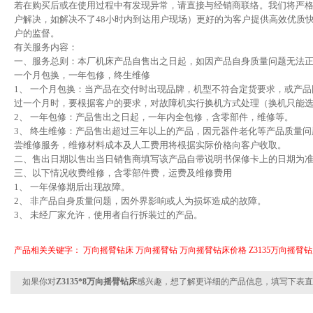
若在购买后或在使用过程中有发现异常，请直接与经销商联络。我们将严格
户解决，如解决不了48小时内到达用户现场）更好的为客户提供高效优质
户的监督。
有关服务内容：
一、服务总则：本厂机床产品自售出之日起，如因产品自身质量问题无法
一个月包换，一年包修，终生维修
1、 一个月包换：当产品在交付时出现品牌，机型不符合定货要求，或产
过一个月时，要根据客户的要求，对故障机实行换机方式处理（换机只能
2、 一年包修：产品售出之日起，一年内全包修，含零部件，维修等。
3、 终生维修：产品售出超过三年以上的产品，因元器件老化等产品质量
尝维修服务，维修材料成本及人工费用将根据实际价格向客户收取。
二、售出日期以售出当日销售商填写该产品自带说明书保修卡上的日期为
三、以下情况收费维修，含零部件费，运费及维修费用
1、 一年保修期后出现故障。
2、 非产品自身质量问题，因外界影响或人为损坏造成的故障。
3、 未经厂家允许，使用者自行拆装过的产品。
产品相关关键字：
万向摇臂钻床
万向摇臂钻
万向摇臂钻床价格
Z3135万向摇臂
如果你对
Z3135*8万向摇臂钻床
感兴趣，想了解更详细的产品信息，填写下表直