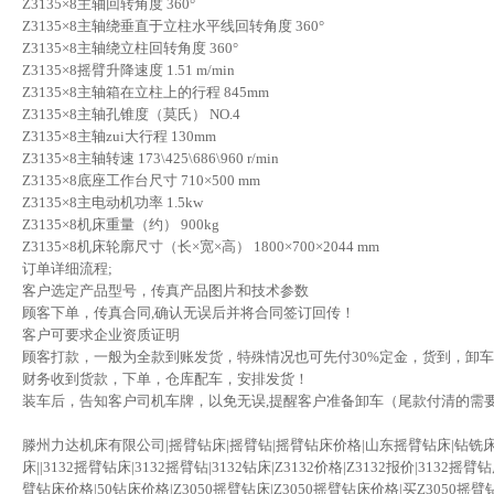
Z3135×8主轴回转角度 360°
Z3135×8主轴绕垂直于立柱水平线回转角度 360°
Z3135×8主轴绕立柱回转角度 360°
Z3135×8摇臂升降速度 1.51 m/min
Z3135×8主轴箱在立柱上的行程 845mm
Z3135×8主轴孔锥度（莫氏） NO.4
Z3135×8主轴zui大行程 130mm
Z3135×8主轴转速 173\425\686\960 r/min
Z3135×8底座工作台尺寸 710×500 mm
Z3135×8主电动机功率 1.5kw
Z3135×8机床重量（约） 900kg
Z3135×8机床轮廓尺寸（长×宽×高） 1800×700×2044 mm
订单详细流程;
客户选定产品型号，传真产品图片和技术参数
顾客下单，传真合同,确认无误后并将合同签订回传！
客户可要求企业资质证明
顾客打款，一般为全款到账发货，特殊情况也可先付30%定金，货到，卸
财务收到货款，下单，仓库配车，安排发货！
装车后，告知客户司机车牌，以免无误,提醒客户准备卸车（尾款付清的需
滕州力达机床有限公司|摇臂钻床|摇臂钻|摇臂钻床价格|山东摇臂钻床|钻铣床|
床||3132摇臂钻床|3132摇臂钻|3132钻床|Z3132价格|Z3132报价|3132摇
臂钻床价格|50钻床价格|Z3050摇臂钻床|Z3050摇臂钻床价格|买Z3050摇臂钻