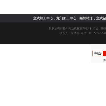
立式加工中心，龙门加工中心，摇臂钻床，立式钻
版权所有@
滕州力达机床有限公司
地址：滕州市
联系人：朱经理 电话：0632-5595268 
推