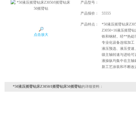
产品型号：
产品报价：
55555
产品特点：
*50液压摇臂钻床Z30
Z3050×16液压摇
点击放大
铁和钢材。经**热
专业化设备连续加工
液压预选、液压变速
级主轴转速与进给可
液操纵均集中在主轴
新工艺涂装和不断改
*50液压摇臂钻床Z3050/I摇臂钻床50摇臂钻
的详细资料：