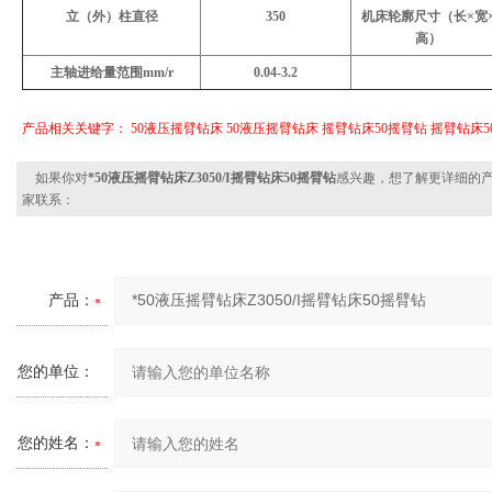
立（外）柱直径
350
机床轮廓尺寸（长×宽
高）
主轴进给量范围
mm/r
0.04-3.2
产品相关关键字：
50液压摇臂钻床
50液压摇臂钻床
摇臂钻床50摇臂钻
摇臂钻床5
如果你对
*50液压摇臂钻床Z3050/I摇臂钻床50摇臂钻
感兴趣，想了解更详细的
家联系：
产品：
您的单位：
您的姓名：