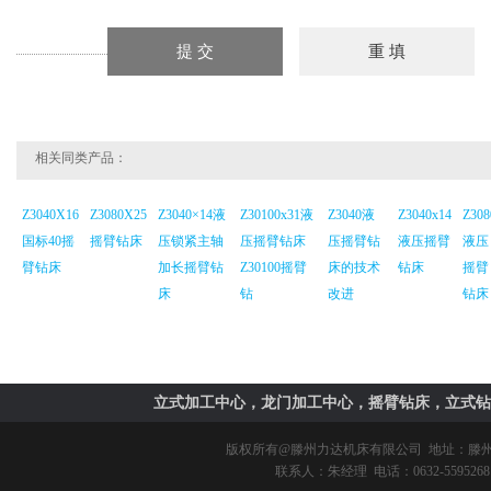
相关同类产品：
Z3040X16
Z3080X25
Z3040×14液
Z30100x31液
Z3040液
Z3040x14
Z308
国标40摇
摇臂钻床
压锁紧主轴
压摇臂钻床
压摇臂钻
液压摇臂
液压
臂钻床
加长摇臂钻
Z30100摇臂
床的技术
钻床
摇臂
床
钻
改进
钻床
立式加工中心，龙门加工中心，摇臂钻床，立式钻
版权所有@
滕州力达机床有限公司
地址：滕州市
联系人：朱经理 电话：0632-5595268 