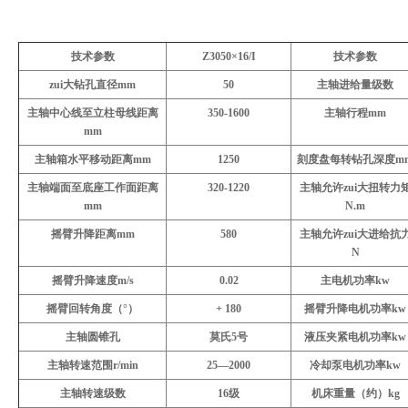
技术参数
Z3050
×16/I
技术参数
zui大钻孔直径
mm
50
主轴进给量级数
主轴中心线至立柱母线距离
350-1600
主轴行程
mm
mm
主轴箱水平移动距离
mm
1250
刻度盘每转钻孔深度
m
主轴端面至底座工作面距离
320-1220
主轴允许zui大扭转力
mm
N.m
摇臂升降距离
mm
580
主轴允许zui大进给抗
N
摇臂升降速度
m/s
0.02
主电机功率
kw
摇臂回转角度（°）
+
180
摇臂升降电机功率
kw
主轴圆锥孔
莫氏
5
号
液压夹紧电机功率
kw
主轴转速范围
r/min
25
—
2000
冷却泵电机功率
kw
主轴转速级数
16
级
机床重量（约）
kg