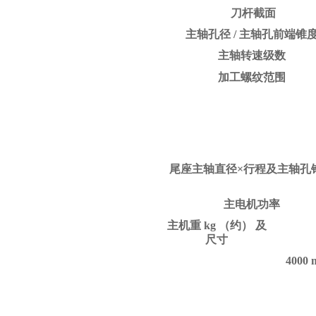
刀杆截面
主轴孔径 / 主轴孔前端锥
主轴转速级数
加工螺纹范围
尾座主轴直径×行程及主轴孔
主电机功率
主机重 kg （约）
及
尺寸
4
000