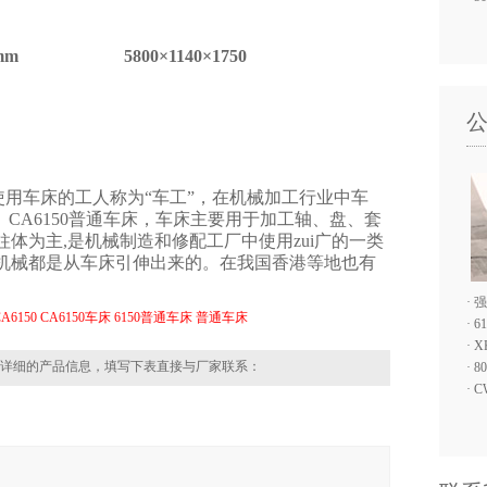
mm
5800
×1
14
0×1
750
,使用车床的工人称为“车工”，在机械加工行业中车
。CA6150普通车床，车床主要用于加工轴、盘、套
体为主,是机械制造和修配工厂中使用zui广的一类
机械都是从车床引伸出来的。在我国香港等地也有
·
强
6150
CA6150车床
6150普通车床
普通车床
·
6
·
X
详细的产品信息，填写下表直接与厂家联系：
·
8
·
C