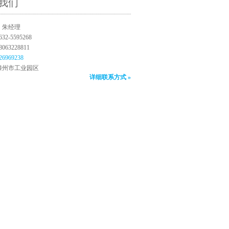
我们
：朱经理
2-5595268
63228811
26969238
滕州市工业园区
详细联系方式 »