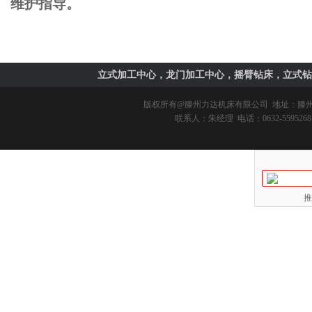
维护指导。
立式加工中心，龙门加工中心，摇臂钻床，立式钻
版权所有@
滕州力达机床有限公司
地址：滕州市
联系人：朱经理 电话：0632-5595268 
推