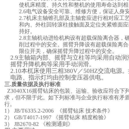
使机床精度、持久性和整机的使用寿命达到相
2.6电气设备安全可靠、维修方便，保证人身
2.7机床主轴锥孔部
及
主轴套应进行
相对应工
和内、外柱回转滚柱接触面及定位夹紧锥面应
持好。
2.8主轴
机
动进给机构设有超载保险离合器，
削过程中的安全。摇臂升降设有超载保险离合
限位开关，确保摇臂升降过程中的安全。
2.
9主轴箱内部、摇臂与立柱等均采用自动润
摇臂升降机构等采用手动润滑。
2.
10本杌床使用三相380V／50HZ交流电
电路、指示灯均由控制变压器供电。
三.质量依据及执行标准
Z304
0
X
16
摇臂钻床的包装、运输、验收应符合下
求，但不限于此。如下列标准与企业执行标准有矛
行。
1）
JB/T6335.2-2006 《摇臂钻床 技术条件》
2）
GB/T4017-1997 《摇臂钻床 精度检验》
3）
JB2670-82 《检测通则》