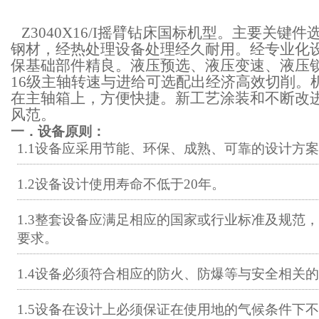
Z3040X16/I摇臂钻床国标机型。
主要关键件
钢材
，
经
热
处理设备处理经久耐用。经专
业
化
保基础部件精良。液压
预选、液压变速、液压
16级主轴转速与进给可选配出经济高效切削。
在主轴箱上，方便快捷。新工艺涂装和不断改
风范。
一．
设备原则
：
1.1设备应采用节能、环保、成熟、可靠的设计方
1.2设备设计使用寿命不低于20年
。
1.3整套设备应满足相应的国家或行业标准及规范
要求
。
1.4设备必须符合相应的防火、防爆等与安全相关
1.5设备在设计上必须保证在使用地的气候条件下