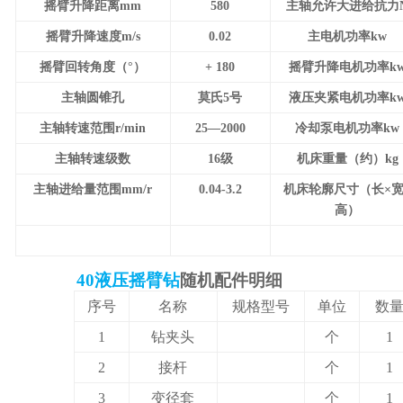
摇臂升降距离
mm
580
主轴允许大进给抗力
摇臂升降速度
m/s
0.02
主电机功率
kw
摇臂回转角度（°）
+
180
摇臂升降电机功率
k
主轴圆锥孔
莫氏
5
号
液压夹紧电机功率
k
主轴转速范围
r/min
25
—
2000
冷却泵电机功率
kw
主轴转速级数
16
级
机床重量（约）
kg
主轴进给量范围
mm/r
0.04-3.2
机床轮廓尺寸（长×宽
高）
40液压摇臂钻
随机配件明细
序号
名称
规格
型号
单位
数
1
钻夹头
个
1
2
接杆
个
1
3
变径套
个
1