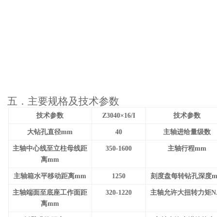
五．
主要规格及技术参数
技术参数
Z3040
×16/
I
技术参数
大钻孔直径
mm
40
主轴进给量级数
主轴中心线至立柱母线距
350-1600
主轴行程
mm
离
mm
主轴箱水平移动距离
mm
1250
刻度盘每转钻孔深度
主轴端面至底座工作面距
320-1220
主轴允许大扭转力矩
N
离
mm