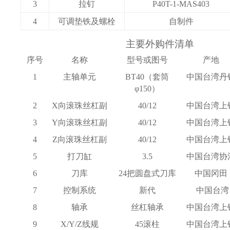
3
拉钉
P40T-1-MAS403
4
可调垫铁及螺栓
自制件
主要外购件清单
序号
名称
型号或图号
产地
1
主轴单元
BT40（套筒
中国台湾丹
φ1
5
0）
2
X向滚珠丝杠副
40
/
1
2
中国台湾上
3
Y向滚珠丝杠副
40
/
1
2
中国台湾上
4
Z向滚珠丝杠副
40
/
1
2
中国台湾上
5
打刀缸
3.5
中国台湾协
6
刀库
24把圆盘式刀库
中国冈田
7
控制系统
新代
中国台湾
8
轴承
丝杠轴承
中国台湾上
9
X/Y/Z
线规
45滚柱
中国台湾上