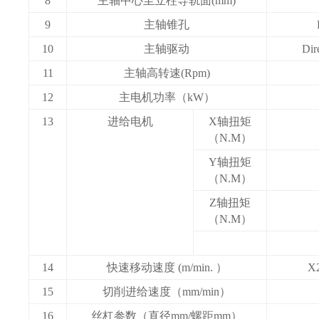
8
主轴中心至立柱导轨面(mm)
9
主轴锥孔
10
主轴驱动
Di
11
主轴高转速(Rpm)
12
主电机功率（kW）
13
进给电机
X轴扭矩
（N.M）
Y轴扭矩
（N.M）
Z轴扭矩
（N.M）
14
快速移动速度 (m/min. ）
X
15
切削进给速度（mm/min）
16
丝杠参数（直径mm/螺距mm）