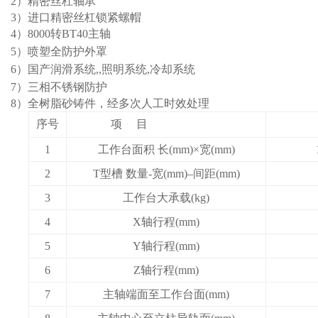
2
）精密丝杠轴承
3
）进口精密丝杠锁紧螺帽
4
）
8000
转
BT40
主轴
5）
喷塑全防护外
罩
6
）国产润滑系统
,,
照明系统
,
冷却系统
7
）三相不锈钢防护
8
）全树脂砂铸件，经多次人工时效处理
序号
项 目
1
工作台面积 长(mm)×宽(mm)
2
T型槽 数量-宽(mm)–间距(mm)
3
工作台大承载(kg)
4
X轴行程(mm)
5
Y轴行程(mm)
6
Z轴行程(mm)
7
主轴端面至工作台面(mm)