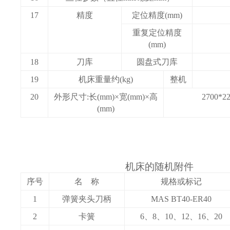
17
精度
定位精度(mm)
重复定位精度
(mm)
18
刀库
圆盘式刀库
19
机床重量
约
(kg)
整机
20
外形尺寸:
长
(mm)×
宽
(mm)×
高
2700*2
(mm)
机床的随机附件
序号
名 称
规格或标记
1
弹簧夹头刀柄
MAS BT40-ER
40
2
卡簧
6、8、10、12、16、20