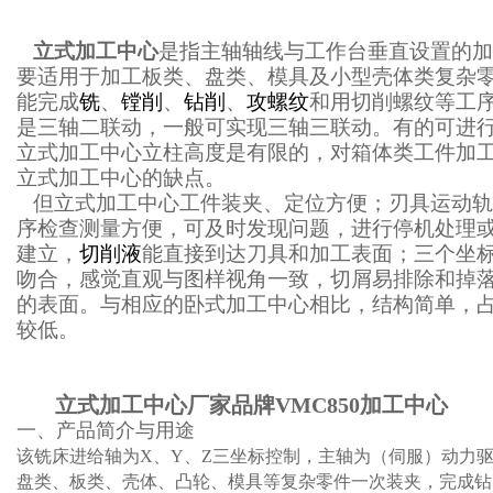
立式加工中心
是指主轴轴线与工作台垂直设置的加
要适用于加工板类、盘类、模具及小型壳体类复杂
能完成
铣
、
镗削
、
钻削
、
攻螺纹
和用切削螺纹等工
是三轴二联动，一般可实现三轴三联动。有的可进
立式加工中心立柱高度是有限的，对箱体类工件加
立式加工中心的缺点。
但立式加工中心工件装夹、定位方便；刃具运动轨
序检查测量方便，可及时发现问题，进行停机处理
建立，
切削液
能直接到达刀具和加工表面；三个坐
吻合，感觉直观与图样视角一致，切屑易排除和掉
的表面。与相应的卧式加工中心相比，结构简单，
较低。
立式加工中心厂家品牌
VMC850加工中心
一、产品简介与用途
该铣床进给轴为
X
、
Y
、
Z
三坐标控制，主轴为（伺服）动力
盘类、板类、壳体、凸轮、模具等复杂零件一次装夹，完成钻