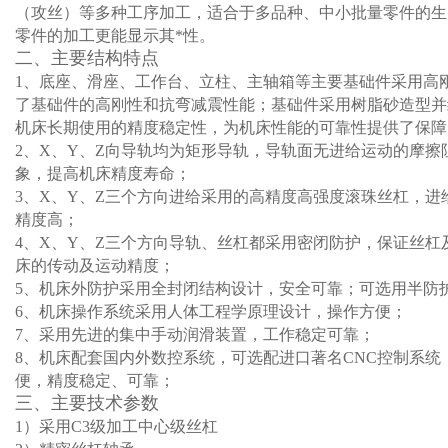
（攻丝）等多种工序加工，适合于多品种、中小批量零件的生
零件的加工更能显示其*性。
二、主要结构特点
1
、底座、滑座、工作台、立柱、主轴箱等主要基础件采用高
了基础件的高刚性和抗弯减震性能；基础件采用树脂砂造型并
机床长期使用的精度稳定性，为机床性能的可靠性提供了保障
2
、
X
、
Y
、Z向导轨均为矩形导轨，导轨面无进给运动的摩擦
象，提高机床精度寿命；
3
、
X
、
Y
、
Z
三个方向进给采用的高精度高强度滚珠丝杠，进
精度高；
4
、
X
、
Y
、
Z
三个方向导轨、丝杠都采用密闭防护，保证丝杠
床的传动及运动精度；
5
、机床外防护采用全封闭结构设计，安全可靠；可选用半防
6
、机床操作系统采用人体工程学原理设计，操作方便；
7
、采用先进的集中手动润滑装置，工作稳定可靠；
8
、机床配套国内外数控系统，可选配进口著名
CNC
控制系统
便，精度稳定、可靠；
三、主要技术参数
1
）采用
C3
级加工中心级丝杠