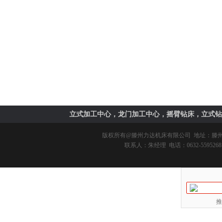
立式加工中心，龙门加工中心，摇臂钻床，立式钻
版权所有@
滕州力达机床有限公司
地址：滕州市
联系人：朱经理 电话：0632-5595268 
推