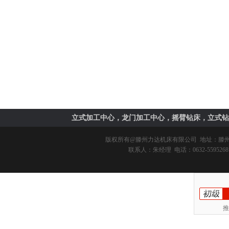
立式加工中心，龙门加工中心，摇臂钻床，立式钻
版权所有@
滕州力达机床有限公司
地址：滕州市
联系人：朱经理 电话：0632-5595268 
推