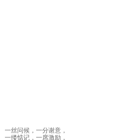
一丝问候，
一分谢意，
一缕惦记，
一席激励，