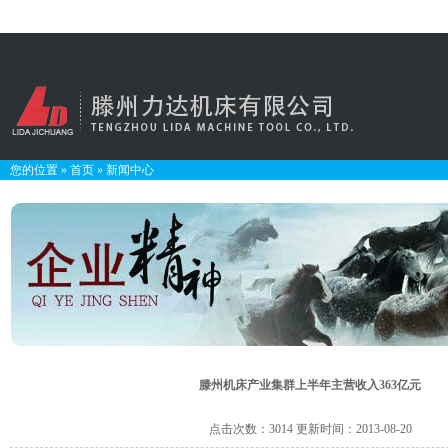
您的位置
»
首页
»
新闻中心
滕州机床产业集群上半年主营收入363亿元
点击次数：3014 更新时间：2013-08-20