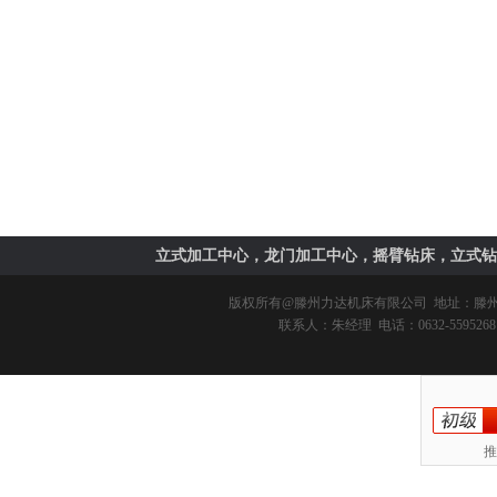
立式加工中心，龙门加工中心，摇臂钻床，立式钻
版权所有@
滕州力达机床有限公司
地址：滕州市
联系人：朱经理 电话：0632-5595268 
推