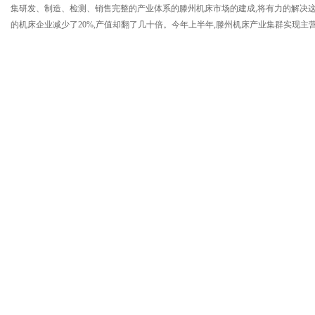
集研发、制造、检测、销售完整的产业体系的滕州机床市场的建成,将有力的解决这一
的机床企业减少了20%,产值却翻了几十倍。今年上半年,滕州机床产业集群实现主营