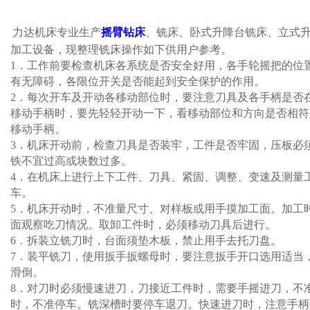
力达机床专业生产
摇臂钻床
、铣床、卧式升降台铣床、立式
加工设备，现整理铣床操作如下供用户参考。
1．工作前要检查机床各系统是否安全好用，各手轮摇把的位
有无障碍，各限位开关是否能起到安全保护的作用。
2．每次开车及开动各移动部位时，要注意刀具及各手柄是否
移动手柄时，要先轻轻开动一下，看移动部位和方向是否相符
移动手柄。
3．机床开动前，检查刀具是否装牢，工件是否牢固，压板必
铁不宜过高或块数过多。
4．在机床上进行上下工件、刀具、紧固、调整、变速及测量
车。
5．机床开动时，不准量尺寸、对样板或用手摸加工面。加工
面观察吃刀情况。取卸工件时，必须移动刀具后进行。
6．拆装立铣刀时，台面须垫木板，禁止用手去托刀盘。
7．装平铣刀，使用扳手扳螺母时，要注意扳手开口选用适当
滑倒。
8．对刀时必须慢速进刀，刀接近工件时，需要手摇进刀，不
时，不准停车。铣深槽时要停车退刀。快速进刀时，注意手柄