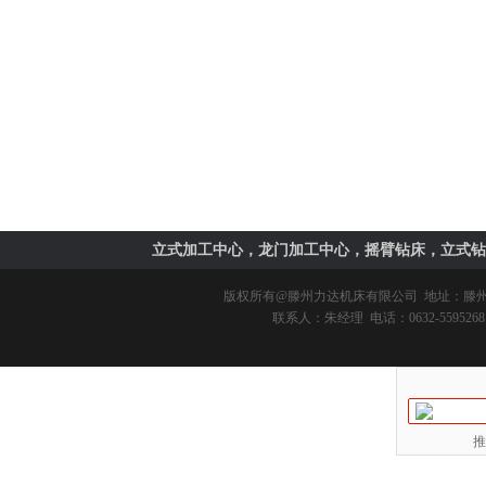
立式加工中心，龙门加工中心，摇臂钻床，立式钻
版权所有@
滕州力达机床有限公司
地址：滕州市
联系人：朱经理 电话：0632-5595268 
推