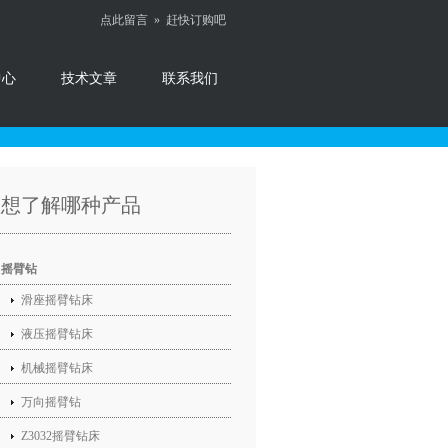
点此留言 »
赶快订购吧
中心
技术文章
联系我们
您想了解哪种产品
摇臂钻
滑座摇臂钻床
液压摇臂钻床
机械摇臂钻床
万向摇臂钻
Z3032摇臂钻床