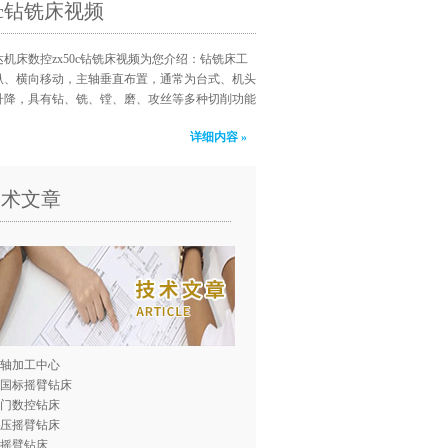
50c钻铣床视频
机床数控zx50c钻铣床视频为您介绍：钻铣床工
纵、横向移动，主轴垂直布置，通常为台式、机头
升降，具有钻、铣、镗、磨、攻丝等多种切削功能
详细内容 »
技术文章
轴加工中心
0国标摇臂钻床
门数控钻床
压摇臂钻床
0摇臂钻床