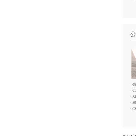
·
强
·
6
·
X
·
8
·
C