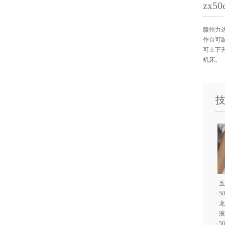
zx
滕州力达
作台可
可上下
机床。
·
五
·
5
·
龙
·
液
·
5