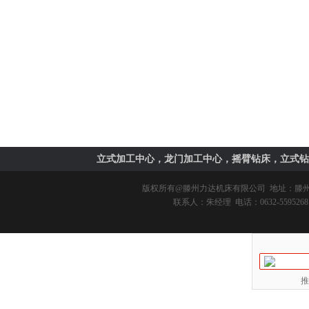
立式加工中心，龙门加工中心，摇臂钻床，立式钻
版权所有@
滕州力达机床有限公司
地址：滕州市
联系人：朱经理 电话：0632-5595268 
推