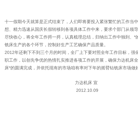
十一假期今天就算是正式结束了，人们即将要投入紧张繁忙的工作当
想、精力迅速从国庆长假转移到各项具体工作中来，要求个部门从领
尽快收心，将全年工作捋一捋，认真梳理总结，归纳出工作中独到、*
铣床生产的各个环节，控制好生产工艺确保产品质量。
2012年还剩下不到三个月的时间，全厂上下要对照全年工作目标，强
职工作，以创先争优的热情扎实推进各项工作的开展，确保力达机床
床*的圆满完成，并依托现有的市场咱有率对下年的摇臂钻铣床市场做
力达机床 宣
2012.10.09