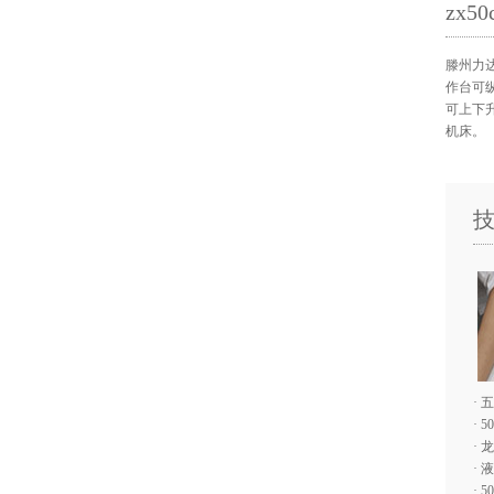
zx
滕州力达
作台可
可上下
机床。
·
五
·
5
·
龙
·
液
·
5