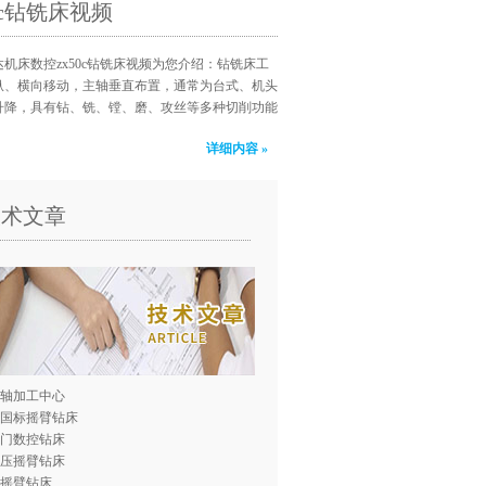
50c钻铣床视频
机床数控zx50c钻铣床视频为您介绍：钻铣床工
纵、横向移动，主轴垂直布置，通常为台式、机头
升降，具有钻、铣、镗、磨、攻丝等多种切削功能
详细内容 »
技术文章
轴加工中心
0国标摇臂钻床
门数控钻床
压摇臂钻床
0摇臂钻床