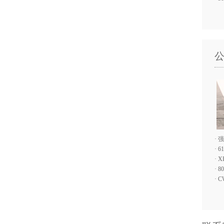
·
强
·
6
·
X
·
8
·
C