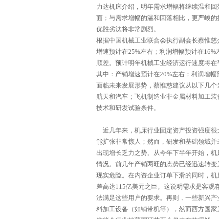
力达机床介绍，明年需求增幅将继续温和回
面；与需求增幅的温和回落相比，更严峻的
优胜劣汰将非常剧烈。
根据中国机械工业联合会执行副会长蔡惟慈
增速预计在25%左右；利润增幅预计在16
顺差。预计明年机械工业经济运行速度将在
其中：产销增速预计在20%左右；利润增幅
面临未来发展形势，蔡惟慈建议从以下几个
航天和汽车；飞机制造业非金属材料加工装
技术和研发试验条件。
近几年来，
机床
行业固定资产投资强度很
能扩张非常惊人；然而，研发和基础领域并
出现增长乏力之势。从今年下半年开始，
机
情况。前几年产销两旺的态势已经迅速转变
现实危险。在内资企业订单下滑的同时，
机
差高达115亿美元之巨。这说明需求是客
法满足这些用户的要求。再则，一些新兴产
料加工设备（如铺带机等），然而西方国家