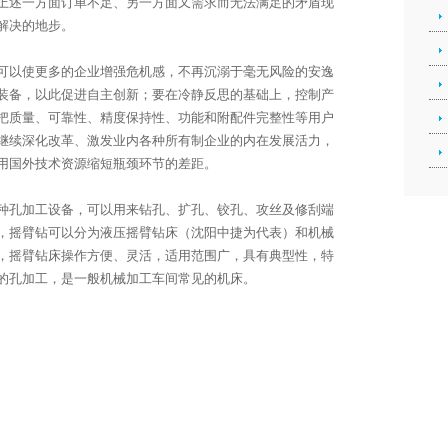
上述一方面订单不足、另一方面又需求而无法满足的矛盾现
解决的地步。
以使更多的企业增强危机感，不再沉溺于毫无风险的安逸
装备，以此促进自主创新；要在冷静反思的基础上，控制产
把质量、可靠性、精度保持性、功能和附配件完整性等用户
继续深化改革、激发业内各种所有制企业的内在发展活力，
用国外技术资源缩短瓶颈环节的差距。
种
孔加工
设备，可以用来钻孔、扩孔、铰孔、攻丝及修刮端
，摇臂钻可以分为液压摇臂钻床（沈阳中捷为代表）和机械
，摇臂钻床操作方便、灵活，适用范围广，具有典型性，特
的孔加工，是一般机械加工车间常见的机床。