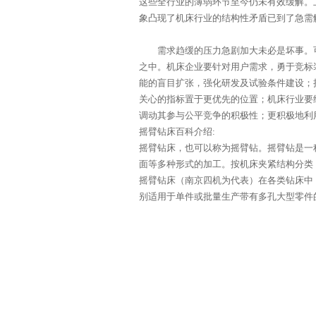
这些全行业的薄弱环节至今仍未有效缓解。
象凸现了
机床
行业的结构性矛盾已到了急需
需求趋缓的压力急剧加大未必是坏事。可
之中。
机床
企业要针对用户需求，勇于竞标
能的盲目扩张，强化研发及试验条件建设；
关心的指标置于更优先的位置；
机床
行业要
调动其参与公平竞争的积极性；更积极地利
摇臂钻床百科介绍:
摇臂钻床，也可以称为摇臂钻。摇臂钻是一
面等多种形式的加工。按机床夹紧结构分类
摇臂钻床（南京四机为代表）在各类钻床中
别适用于单件或批量生产带有多孔大型零件