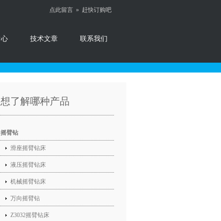
点此留言 »
赶快订购吧
中心
技术文章
联系我们
您想了解哪种产品
摇臂钻
滑座摇臂钻床
液压摇臂钻床
机械摇臂钻床
万向摇臂钻
Z3032摇臂钻床