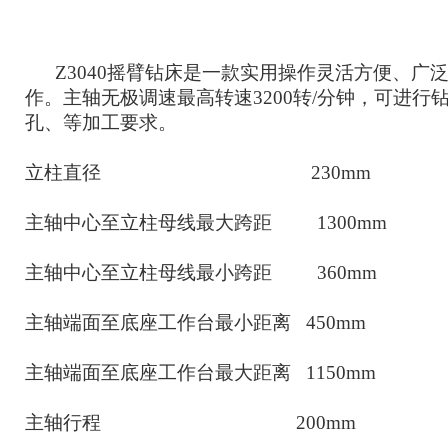
Z3040摇臂钻床是一款实用操作灵活方便、广
作。主轴无极调速最高转速3200转/分钟，可进行
孔、等加工要求
。
立柱直径
230mm
主轴中心至立柱母线最大跨距
1300mm
主轴中心至立柱母线最
小
跨距
360
mm
主轴端面至
底座
工作台最
小距离
450mm
主轴端面至
底座
工作台最大
距离
1150
mm
主轴行程
2
0
0mm