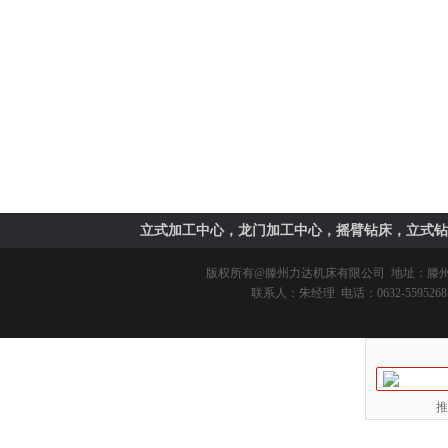
立式加工中心，龙门加工中心，摇臂钻床，立式钻
版权所有@
滕州力达机床有限公司
地址：滕州市
联系人：朱经理 电话：0632-5595268 
推