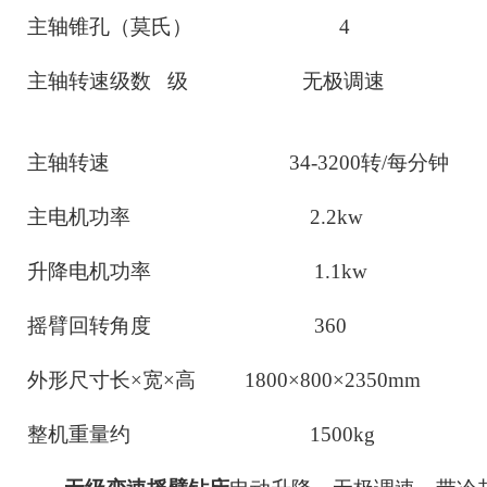
主轴锥孔
（莫氏）
4
主轴转速
级数
级
无极调
主轴转速
34
-3200
转
/每分钟
主电机功率
2.2kw
升降电机功率
1.1kw
摇臂回转角度
360
外形尺寸长
×宽×高 1800×800×2350mm
整机重量约
1
5
00kg