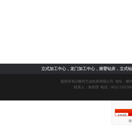
立式加工中心，龙门加工中心，摇臂钻床，立式钻
版权所有@
滕州力达机床有限公司
地址：滕州市
联系人：朱经理 电话：0632-5595268 
推