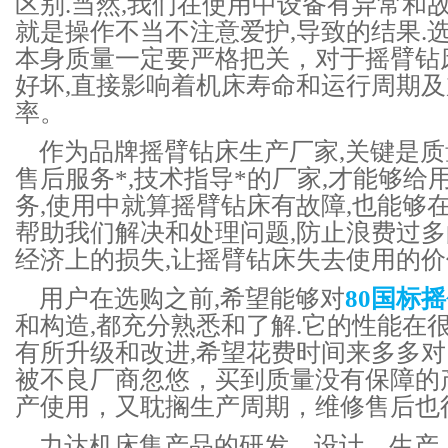
区别.当然,我们在使用中设备有异常和故
就是操作不当不注意爱护,导致的结果.选
本身质量一定要严格把关，对于摇臂钻
好坏,直接影响着机床寿命和运行周期
率。
作为品牌摇臂钻床生产厂家,关键是质
售后服务*,技术指导*的厂家,才能够给
务,使用中就算摇臂钻床有故障,也能够在
帮助我们解决和处理问题,防止浪费过多
经济上的损失,让摇臂钻床失去使用的价
用户在选购之前,希望能够对
80国标
和构造,都充分熟悉和了解.它的性能在很
有所升级和改进,希望花费时间来多多对
被不良厂商忽悠，买到质量没有保障的
产使用，又耽搁生产周期，维修售后也
力达机床
集产品的研发、设计、生产