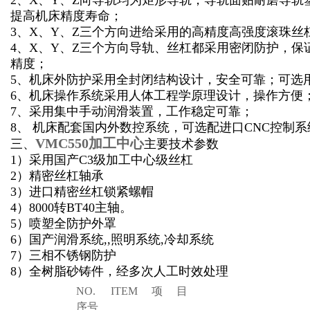
2
、X、Y、Z向导轨均为矩形导轨，导轨面贴耐磨导轨
提高机床精度寿命；
3
、X、Y、Z三个方向进给采用的高精度高强度滚珠丝
4
、X、Y、Z三个方向导轨、丝杠都采用密闭防护，保
精度；
5
、机床外防护采用全封闭结构设计，安全可靠；可选
6
、机床操作系统采用人体工程学原理设计，操作方便
7
、采用集中手动润滑装置，工作稳定可靠；
8
、 机床配套国内外数控系统，可选配进口CNC控制
VMC550加工中心
三、
主要技术参数
1
）采用国产C3级加工中心级丝杠
2
）精密丝杠轴承
3
）进口精密丝杠锁紧螺帽
4
）8000转BT40主轴。
5
）喷塑全防护外罩
6
）国产润滑系统,,照明系统,冷却系统
7
）三相不锈钢防护
8
）全树脂砂铸件，经多次人工时效处理
NO.
ITEM
项 目
序号