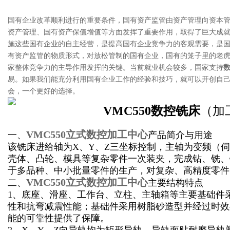
国有企业改革顺利进行的重要条件，国有资产监管由资产管理向资本
资产管理、国有资产保值增值等方面发挥了重要作用，取得了巨大成
施这些国有企业的自主经营，是提高国有企业竞争力的客观需要，是
有资产监管的物质形式，对放松管制的国有企业，国有的笼子里的老
家整体竞争力的主导作用发挥的关键。当前就业机会较多，国家支持
易。如果我们能充分利用国有企业工作的经验和技巧，就可以开创自
会，一个更好的选择。
VMC550
数控铣床
（加
VMC550立式数控加工中心
一、
产品简介与用途
该铣床进给轴为X、Y、Z三坐标控制，主轴为变频（
壳体、凸轮、模具等复杂零件一次装夹，完成钻、铣、
于多品种、中小批量零件的生产，对复杂、高精度零件
VMC550立式数控加工中心
二、
主要结构特点
1
、底座、滑座、工作台、立柱、主轴箱等主要基础件
性和抗弯减震性能；基础件采用树脂砂造型并经过时效
能的可靠性提供了保障。