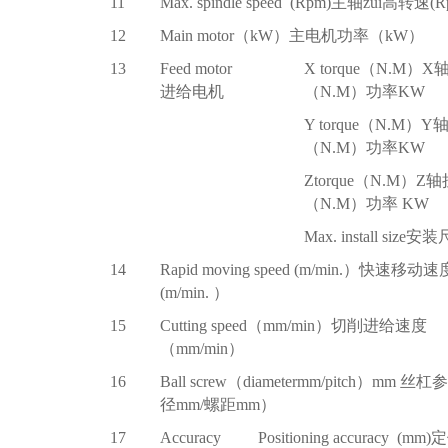
11
Max. spindle speed (Rpm)
主轴zui高转速(R
12
Main motor
（kW）主电机功率（kW）
13
Feed motor
X torque
（N.M）X
进给电机
（N.M）功率KW
Y torque
（N.M）Y
（N.M）功率KW
Ztorque
（N.M）Z轴
（N.M）功率 KW
Max. install size
安装
14
Rapid moving speed (m/min.
）快速移动速
(m/min. ）
15
Cutting speed
（mm/min）切削进给速度
（mm/min）
16
Ball screw
（diametermm/pitch）mm 丝
径mm/螺距mm）
17
Accuracy
Positioning accuracy (mm)
定