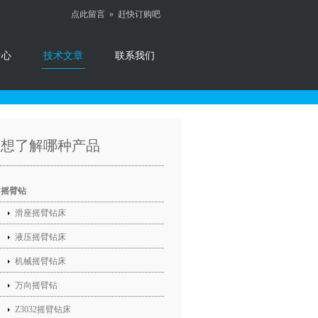
点此留言 »
赶快订购吧
中心
技术文章
联系我们
您想了解哪种产品
摇臂钻
滑座摇臂钻床
液压摇臂钻床
机械摇臂钻床
万向摇臂钻
Z3032摇臂钻床