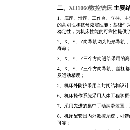
二、
XH1060数控铣床
主要
1
、
底座、滑座、工作台、立柱、主
的高刚性和抗弯减震性能；基础件
稳定性，为机床性能的可靠性提供
2
、
X
、Y、Z向导轨均为矩形导轨
寿命；
3
、
X
、Y、Z三个方向进给采用的
4
、
X
、Y、Z三个方向导轨、丝杠
及运动精度；
5
、
机床外防护采用全封闭结构设计
6
、
机床操作系统采用人体工程学原
7
、
采用先进的集中手动润滑装置，
8
、
机床配套国内外数控系统，可选
可靠；