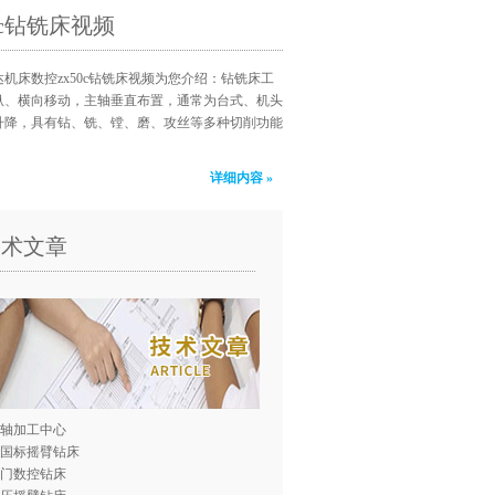
50c钻铣床视频
机床数控zx50c钻铣床视频为您介绍：钻铣床工
纵、横向移动，主轴垂直布置，通常为台式、机头
升降，具有钻、铣、镗、磨、攻丝等多种切削功能
详细内容 »
技术文章
轴加工中心
0国标摇臂钻床
门数控钻床