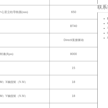
联系
中心至立柱导轨面(mm)
650
BT40
Direct/
直接驱动
转速(Rpm)
8000
）
15
.M
）X轴扭矩（N.M）
18
.M
）Y轴扭矩（N.M）
18