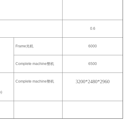
0.6
Frame
光机
6000
Complete machine
整机
6500
3200*2480*2960
Complete machine
整机
)