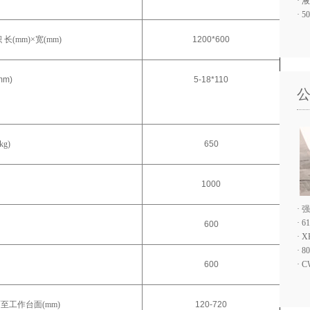
·
液
·
5
长(mm)×宽(mm)
1200*600
(mm)
5-18*110
g)
650
1000
·
强
·
6
600
·
X
·
8
600
·
C
至工作台面(mm)
120-720