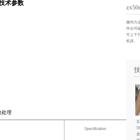
技术参数
zx
滕州力达
作台可
可上下
机床。
外罩
统,冷却系统
系统
效处理
·
五
·
5
Specification
·
龙