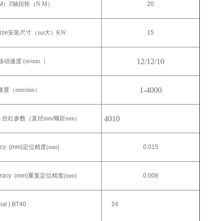
M
）Z轴扭矩（N.M）
20
size
安装尺寸（zui大）KW
15
12/12/10
动速度 (m/min. ）
1-4000
度（mm/min）
4010
m
丝杠参数（直径mm/螺距mm）
acy (mm)
定位精度(mm)
0.015
uracy (mm)
重复定位精度(mm)
0.008
nal ) BT40
24