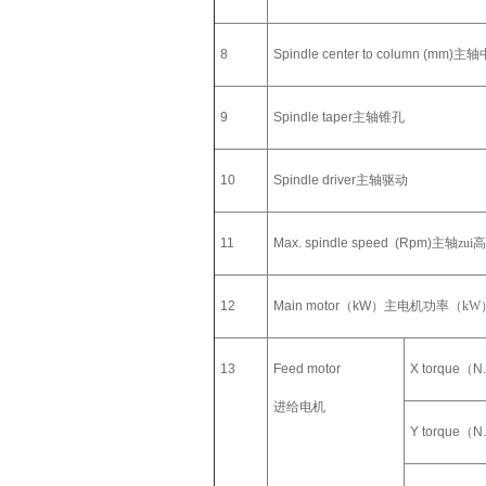
8
Spindle center to column (mm)
主轴
9
Spindle taper
主轴锥孔
10
Spindle driver
主轴驱动
11
Max. spindle speed (Rpm)
主轴zui高
12
Main motor
（
kW
）主电机功率（kW
13
Feed motor
X torque
（
N
进给电机
Y torque
（
N