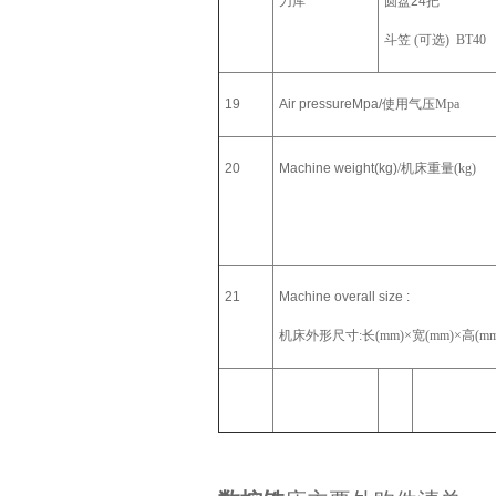
刀库
圆盘
24
把
斗笠 (可选) BT40
19
Air pressureMpa/
使用气压Mpa
20
Machine weight(kg)
/
机床重量(kg)
21
Machine overall size :
机床外形尺寸:长(mm)×宽(mm)×高(mm