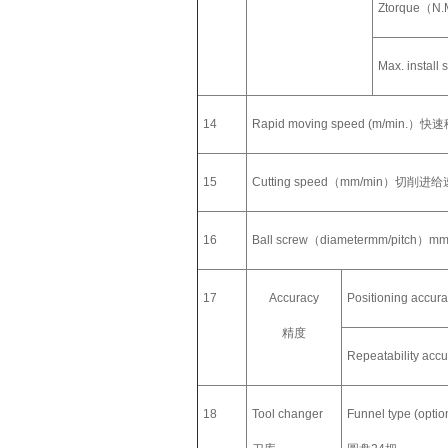
Ztorque
（
N.
Max. install 
14
Rapid moving speed (m/min.
）快速移
15
Cutting speed
（
mm/min
）切削进给速
16
Ball screw
（
diametermm/pitch
）
m
17
Accuracy
Positioning accur
精度
Repeatability acc
18
Tool changer
Funnel type (optio