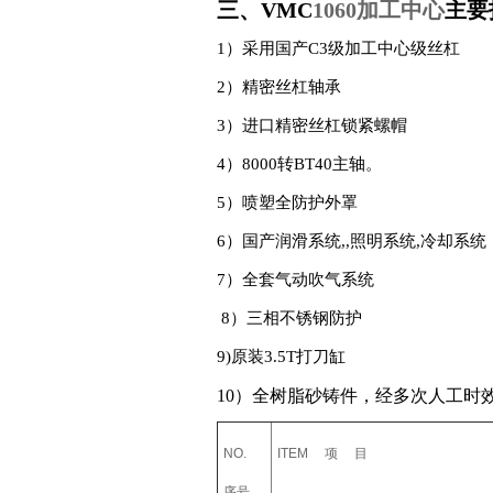
三、VMC
1060加工中心
主要
1
）采用国产C3级加工中心级丝杠
2
）精密丝杠轴承
3
）进口精密丝杠锁紧螺帽
4）8000转BT40主轴。
5
）喷塑全防护
6
）国产润滑系统,,照明系
7
）全套气动吹气
8
）三相不锈钢防护
9)
原装3.5T打刀缸
10
）全树脂砂铸件，经多次人工时
NO.
ITEM
项 目
序号