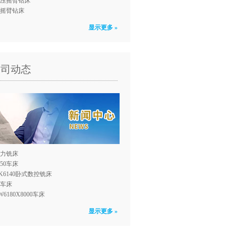
压摇臂钻床
0摇臂钻床
显示更多 »
公司动态
力铣床
150车床
K6140卧式数控铣床
0车床
W6180X8000车床
显示更多 »