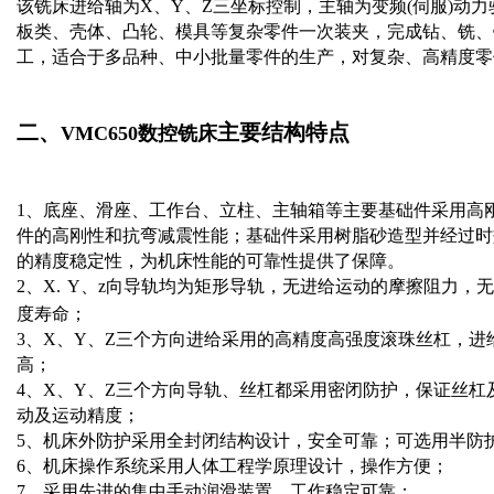
该铣床进给轴为X、Y、Z三坐标控制，主轴为变频(伺服)动
板类、壳体、凸轮、模具等复杂零件一次装夹，完成钻、铣、
工，适合于多品种、中小批量零件的生产，对复杂、高精度零
二、
主要结构特点
VMC650
数控铣床
1
、
底座、滑座、工作台、立柱
、主轴箱等主要基础件采用高
件的高刚性和抗弯减震性能；基础件采用树脂砂造型并经过时
的精度稳定性，为机床性能的可靠性提供了保障。
2
、X.
Y
、z向导轨均为矩形导轨，无进给运动的摩擦阻力，
度寿命；
3
、
X
、Y、Z三个方向进给采用的高精度高强度滚珠丝杠，进
高；
4、
X
、Y、Z三个方向导轨、丝杠都采用密闭防护，保证丝杠
动及运动精度；
5、
机床外防护采用全封闭结构设计，安全可靠；可选用半防
6
、
机床操作系统采用人体工程学原理设计，操作方便；
7
、
采用先进的集中手动润滑装置，工作稳定可靠；