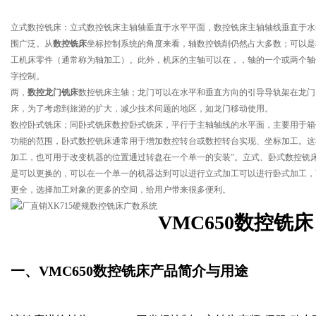
立式数控铣床：立式数控铣床主轴轴垂直于水平平面，数控铣床主轴轴线垂直于水
围广泛。从
数控铣床
坐标控制系统的角度来看，轴数控铣削仍然占大多数；可以是
工机床零件（通常称为轴加工）。此外，机床的主轴可以在，，轴的一个或两个轴
字控制。
两，
数控龙门铣床
数控铣床主轴；龙门可以在水平和垂直方向的引导导轨架在龙门
床，为了考虑到旅游的扩大，减少技术问题的地区，如龙门移动使用。
数控卧式铣床；同卧式铣床数控卧式铣床，平行于主轴轴线的水平面，主要用于箱
功能的范围，卧式数控铣床通常用于增加数控转台或数控转台实现、坐标加工。这
加工，也可用于改变机器的位置通过转盘在一个单一的安装”。立式、卧式数控铣
是可以更换的，可以在一个单一的机器达到可以进行立式加工可以进行卧式加工，
更全，选择加工对象的更多的空间，给用户带来很多便利。
VMC650
数控铣床
一、
VMC650
数控铣床
产品简介与用途