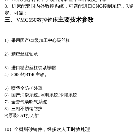
8
、
机床配套国内外数控系统，可选配进口CNC控制系统，功
定、可靠；
三、
主要技术参数
VMC650数控铣床
1
）采用国产C3级加工中心级丝杠
2
）精密丝杠轴承
3
）进口精密丝杠锁紧螺帽
4
）8000转BT40主轴。
5
）喷塑全防护外罩
6
）国产润滑系统,,照明系统,冷却系统
7
）全套气动吹气系统
8
）三相不锈钢防护
9)
原装3.5T打刀缸
10
）全树脂砂铸件，经多次人工时效处理