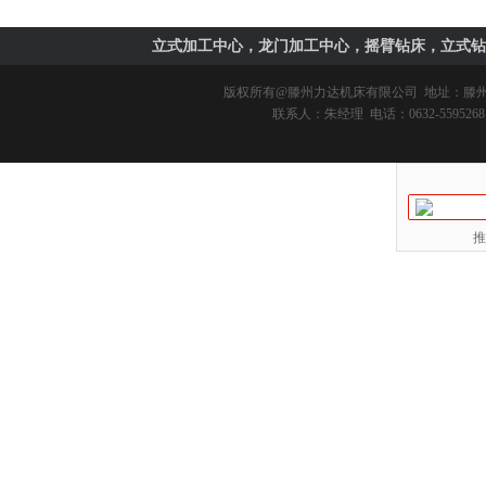
立式加工中心，龙门加工中心，摇臂钻床，立式钻
版权所有@
滕州力达机床有限公司
地址：滕州市
联系人：朱经理 电话：0632-5595268 
推