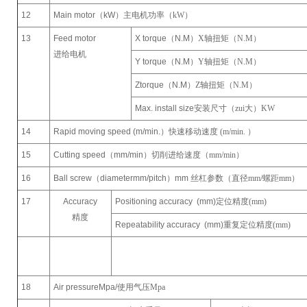
12
Main motor
（
kW
）主电机功率（kW）
13
Feed motor
X torque
（
N.M
）X轴扭矩（N.M）
进给电机
Y torque
（
N.M
）Y轴扭矩（N.M）
Ztorque
（
N.M
）Z轴扭矩（N.M）
Max. install size
安装尺寸（zui大）KW
14
Rapid moving speed (m/min.
）快速移动速度 (m/min. ）
15
Cutting speed
（
mm/min
）切削进给速度（mm/min）
16
Ball screw
（
diametermm/pitch
）
mm
丝杠参数（直径mm/螺距mm）
17
Accuracy
Positioning accuracy (mm)
定位精度(mm)
精度
Repeatability accuracy (mm)
重复定位精度(mm)
18
Air pressureMpa/
使用气压Mpa