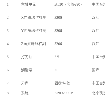
1
主轴单元
BT30
（套筒φ90）
中国台
2
X
向滚珠丝杠副
3206
汉江
3
Y
向滚珠丝杠副
3206
汉江
4
Z
向滚珠丝杠副
3206
汉江
5
打刀缸
3.5
中国台
6
润滑泵
2L
国产
7
刀库
圆盘/斗笠
中国台
8
系统
KND2000M
北京凯