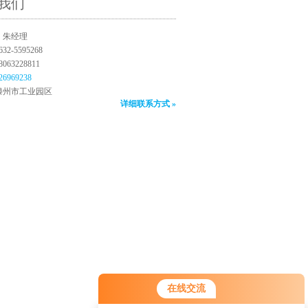
我们
：朱经理
2-5595268
63228811
26969238
滕州市工业园区
详细联系方式 »
您好！欢迎前来咨询，很高兴为您
在线交流
服务，请问您要咨询什么问题呢？