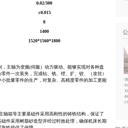
0.02/300
±0.015
8
1400
1520*1560*1800
制，主轴为
变频
(伺服）
动力驱动。能够实现对各种盘
杂零件一次装夹，完成钻、铣、镗、扩、铰、
（攻丝）
·
强
中小批量零件的生产，对复杂、高精度零件的加工更能
·
6
·
X
·
8
·
C
主轴箱等主要基础件采用高刚性的铸铁结构，保证了
基础件采用树脂砂造型并经过时效处理，确保机床长期
可靠性提供了保障。