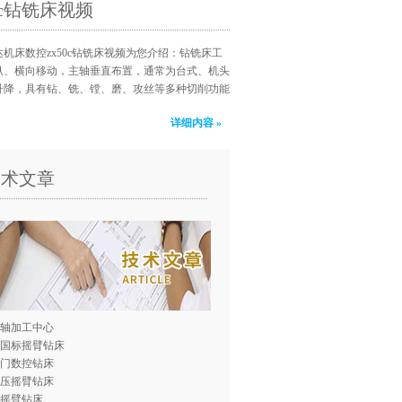
50c钻铣床视频
机床数控zx50c钻铣床视频为您介绍：钻铣床工
纵、横向移动，主轴垂直布置，通常为台式、机头
升降，具有钻、铣、镗、磨、攻丝等多种切削功能
详细内容 »
技术文章
轴加工中心
0国标摇臂钻床
门数控钻床
压摇臂钻床
0摇臂钻床