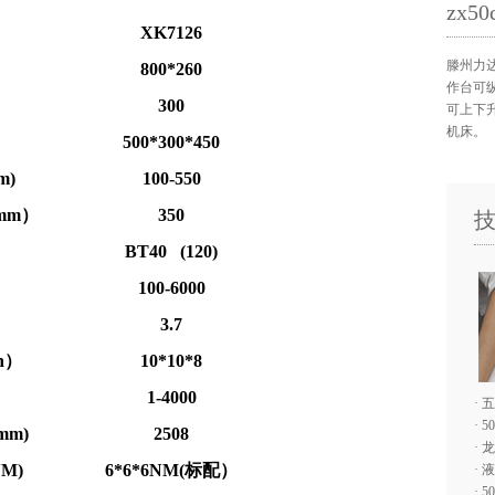
zx
XK7126
滕州力达
80
0*26
0
作台可
3
00
可上下
机床。
50
0*
30
0*4
5
0
)
100-5
5
0
mm）
3
5
0
BT
4
0 (
120
)
100-6000
3.7
n）
10
*
10
*
8
1-4000
·
五
·
5
mm)
250
8
·
龙
M)
6*6*6NM(标配）
·
液
·
5