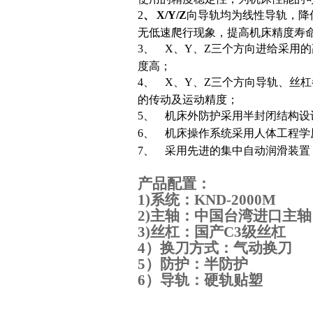
2
、
X/
Y
/Z
向导轨均为
线性
导轨
，降
无低速爬行现象，提高机床精度寿
3、
X、Y、Z三个方向进给采用
度高；
4、
X、Y、Z三个方向导轨、丝
的传动及运动精度；
5、
机床外防护采用
半
封闭结构设
6、
机床操作系统采用人体工程学
7、
采用先进的集中
自
动润滑装置
产品配置：
1)系统：KND-2000M
2)主轴：中国台湾进口主轴（
3)丝杠：国产C3级丝杠
4）换刀方式：气动换刀
5）防护：半防护
6）导轨：硬轨贴塑