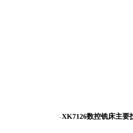
XK7126数控铣床主
·