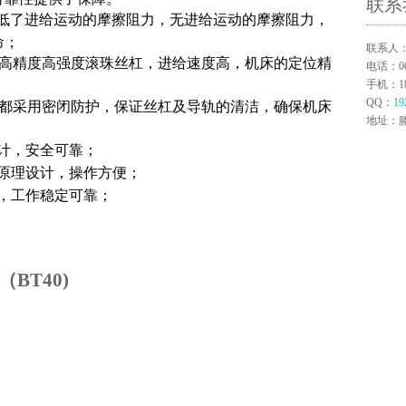
联系
低了
进给运动的摩擦阻力
，
无进给运动的摩擦阻力，
命；
联系人
的高精度高强度滚珠丝杠，进给速度高，机床的定位精
电话：063
手机：180
QQ：
19
杠都采用密闭防护，保证丝杠及导轨的清洁，确保机床
地址：
计，安全可靠；
原理设计，操作方便；
，工作稳定可靠；
BT40)