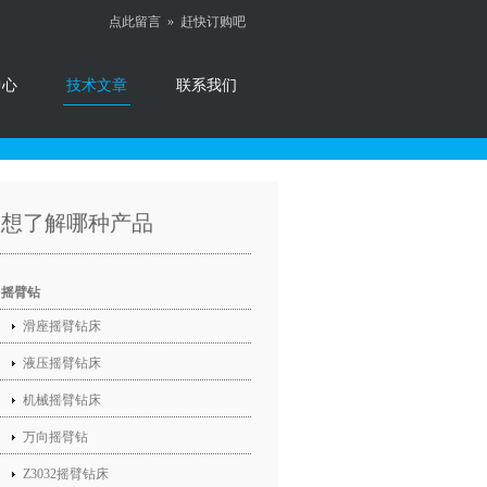
点此留言 »
赶快订购吧
中心
技术文章
联系我们
您想了解哪种产品
摇臂钻
滑座摇臂钻床
液压摇臂钻床
机械摇臂钻床
万向摇臂钻
Z3032摇臂钻床