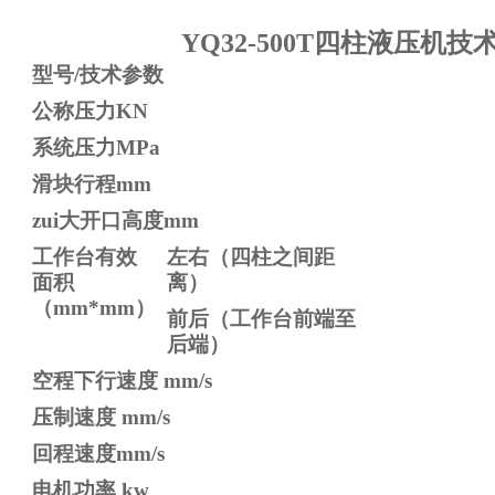
Y
Q32-500T四柱液压机技
型号/技术参数
公称压力KN
系统压力MPa
滑块行程mm
zui大开口高度mm
工作台有效
左右
（四柱之间距
面积
离）
（mm*mm）
前后
（工作台前端至
后端）
空程下行速度 mm/s
压制速度 mm/s
回程速度mm/s
电机功率 kw