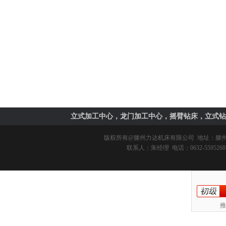
立式加工中心，龙门加工中心，摇臂钻床，立式钻
版权所有@
滕州力达机床有限公司
地址：滕州市
联系人：朱经理 电话：0632-5595268 
推