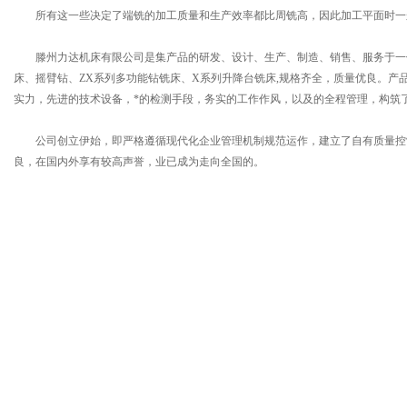
所有这一些决定了端铣的加工质量和生产效率都比周铣高，因此加工平面时一
滕州力达机床有限公司是集产品的研发、设计、生产、制造、销售、服务于一体
床、摇臂钻、ZX系列多功能钻铣床、X系列升降台铣床,规格齐全，质量优良。产品采
实力，先进的技术设备，*的检测手段，务实的工作作风，以及的全程管理，构筑
公司创立伊始，即严格遵循现代化企业管理机制规范运作，建立了自有质量控
良，在国内外享有较高声誉，业已成为走向全国的。