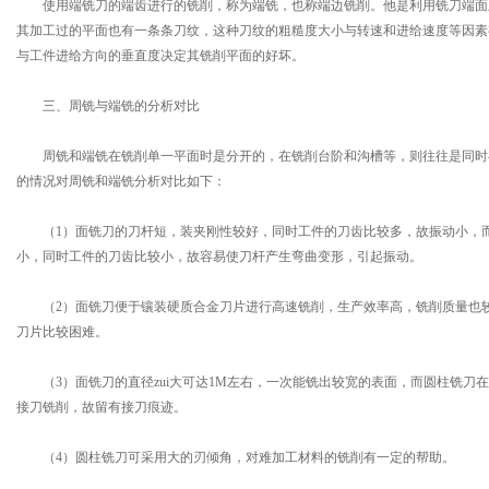
使用端铣刀的端齿进行的铣削，称为端铣，也称端边铣削。他是利用铣刀端面
其加工过的平面也有一条条刀纹，这种刀纹的粗糙度大小与转速和进给速度等因素
与工件进给方向的垂直度决定其铣削平面的好坏。
三、周铣与端铣的分析对比
周铣和端铣在铣削单一平面时是分开的，在铣削台阶和沟槽等，则往往是同时
的情况对周铣和端铣分析对比如下：
（1）面铣刀的刀杆短，装夹刚性较好，同时工件的刀齿比较多，故振动小，
小，同时工件的刀齿比较小，故容易使刀杆产生弯曲变形，引起振动。
（2）面铣刀便于镶装硬质合金刀片进行高速铣削，生产效率高，铣削质量也
刀片比较困难。
（3）面铣刀的直径zui大可达1M左右，一次能铣出较宽的表面，而圆柱铣刀
接刀铣削，故留有接刀痕迹。
（4）圆柱铣刀可采用大的刃倾角，对难加工材料的铣削有一定的帮助。