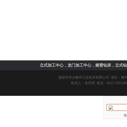
立式加工中心，龙门加工中心，摇臂钻床，立式钻
版权所有@
滕州力达机床有限公司
地址：滕州市
联系人：朱经理 电话：0632-5595268 
推