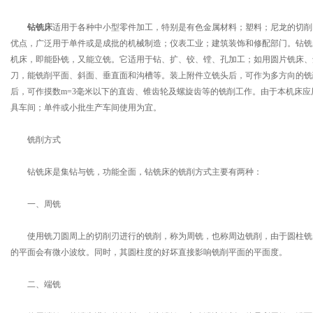
钻铣床
适用于各种中小型零件加工，特别是有色金属材料；塑料；尼龙的切削
优点，广泛用于单件或是成批的机械制造；仪表工业；建筑装饰和修配部门。钻铣
机床，即能卧铣，又能立铣。它适用于钻、扩、铰、镗、孔加工；如用圆片铣床、
刀，能铣削平面、斜面、垂直面和沟槽等。装上附件立铣头后，可作为多方向的铣
后，可作摸数m=3毫米以下的直齿、锥齿轮及螺旋齿等的铣削工作。由于本机床
具车间；单件或小批生产车间使用为宜。
铣削方式
钻铣床是集钻与铣，功能全面，钻铣床的铣削方式主要有两种：
一、周铣
使用铣刀圆周上的切削刃进行的铣削，称为周铣，也称周边铣削，由于圆柱铣
的平面会有微小波纹。同时，其圆柱度的好坏直接影响铣削平面的平面度。
二、端铣