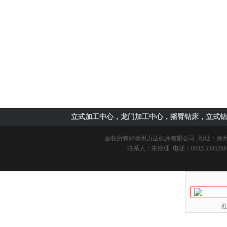
立式加工中心，龙门加工中心，摇臂钻床，立式钻
版权所有@
滕州力达机床有限公司
地址：滕州市
联系人：朱经理 电话：0632-5595268 
推