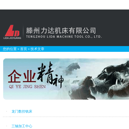
您的位置
»
首页
»
技术文章
·
龙门数控铣床
·
三轴加工中心