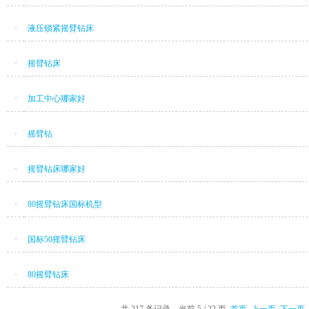
·
液压锁紧摇臂钻床
·
摇臂钻床
·
加工中心哪家好
·
摇臂钻
·
摇臂钻床哪家好
·
80摇臂钻床国标机型
·
国标50摇臂钻床
·
80摇臂钻床
共 217 条记录，当前 5 / 22 页
首页
上一页
下一页